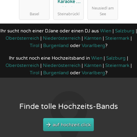
Karaoke &
Neusiedl am
Music
Basel
Steinabrückl
See
Entertainme
nt Premium
Hochzeits-
Ihr sucht noch einer DJane oder einen DJ aus
Wien
|
Salzburg
|
DJ für Ihren
Oberösterreich
|
Niederösterreich
|
Kärnten
|
Steiermark
|
schönsten
Tirol
|
Burgenland
oder
Vorarlberg
?
Tag
Ihr sucht noch eine Hochzeitsband in
Wien
|
Salzburg
|
Oberösterreich
|
Niederösterreich
|
Kärnten
|
Steiermark
|
Tirol
|
Burgenland
oder
Vorarlberg
?
Finde tolle Hochzeits-Bands
auf hochzeit.click