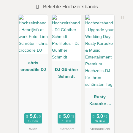
Beliebte Hochzeitsbands
chris
crocodile DJ
DJ Günther
Schmidt
Rusty
Karaoke &
Music
Entertainme
12 Bew.
1 Bew.
76 Bew.
nt Premium
Wien
Ziersdorf
Steinabrückl
Hochzeits-