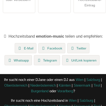
Eintrag
Hochzeitsband
emotion-music
teilen und empfehlen:
E-Mail
Facebook
Twitter
Whatsapp
Telegram
Url/Link kopieren
Ihr sucht noch einer DJane oder einen DJ aus
Wien
|
Salzburg
|
Oberösterreich
|
Niederösterreich
|
Kärnten
|
Steiermark
|
Tirol
|
Burgenland
oder
Vorarlberg
?
Ihr sucht noch eine Hochzeitsband in
Wien
|
Salzburg
|