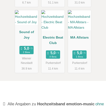
6.7 km
51.1 km
31.0 km
DJ für Ihren
schönsten
Tag
Sound of
Joy
Electric Beat
MA Allstars
Club
2 Bew.
4 Bew.
1 Bew.
Wiener
Neustadt
Purkersdorf
Purkersdorf
36.9 km
11.4 km
11.4 km
Alle Angaben zu
Hochzeitsband emotion-music
ohne