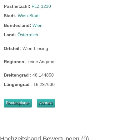
Postleitzahl:
PLZ 1230
Stadt:
Wien-Stadt
Bundesland:
Wien
Land:
Österreich
Ortsteil:
Wien-Liesing
Regionen:
keine Angabe
Breitengrad
:
48.144850
Längengrad
:
16.297630
Routenplaner
Kontakt
Hochzeitsband Bewertungen
0