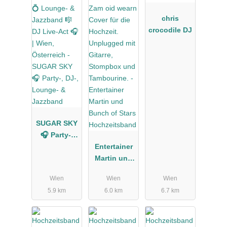
chris
crocodile DJ
SUGAR SKY
🎧 Party-,
DJ-,
Entertainer
Lounge- &
Martin und
Jazzband
Bunch of
Wien
Wien
Wien
Stars
5.9 km
6.0 km
6.7 km
Hochzeitsba
nd