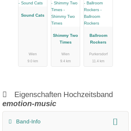
Sound Cats
Shimmy Two
Ballroom
Times
Rockers
Wien
Wien
Purkersdorf
9.0 km
9.4 km
11.4 km
Eigenschaften Hochzeitsband
emotion-music
Band-Info