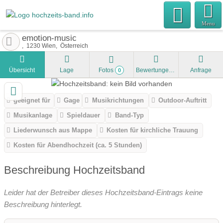
Menu
emotion-music
1230
Wien
Österreich
Übersicht
Lage
Fotos
Bewertungen
Anfrage
0
geeignet für
Gage
Musikrichtungen
Outdoor-Auftritt
Musikanlage
Spieldauer
Band-Typ
Liederwunsch aus Mappe
Kosten für kirchliche Trauung
Kosten für Abendhochzeit (ca. 5 Stunden)
Beschreibung Hochzeitsband
Leider hat der Betreiber dieses Hochzeitsband-Eintrags keine
Beschreibung hinterlegt.