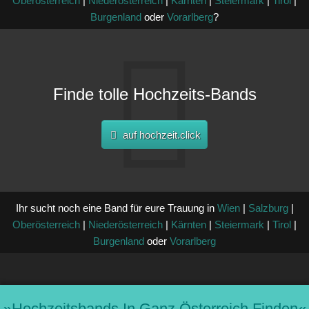
Oberösterreich
|
Niederösterreich
|
Kärnten
|
Steiermark
|
Tirol
|
Burgenland
oder
Vorarlberg
?
Finde tolle Hochzeits-Bands
auf hochzeit.click
Ihr sucht noch eine Band für eure Trauung in
Wien
|
Salzburg
|
Oberösterreich
|
Niederösterreich
|
Kärnten
|
Steiermark
|
Tirol
|
Burgenland
oder
Vorarlberg
»hochzeitsbands In Ganz Österreich Finden«