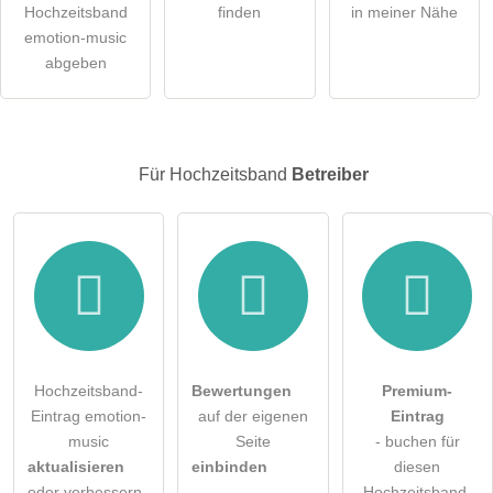
Hochzeitsband
finden
in meiner Nähe
Die
Datenschutzerklärung
habe ich zur Kenntnis genommen.
emotion-music
abgeben
öffentliche Frage stellen
Abbrechen
Hinweis:
Bitte beachten Sie, öffentliche Fragen sind
für alle
Besucher sichtbar
.
Für Hochzeitsband
Betreiber
Klicken Sie hier um eine
individuelle Frage
an den
Hochzeitsband-Eintrag zu stellen
.
Hochzeitsband-
Bewertungen
Premium-
Eintrag emotion-
auf der eigenen
Eintrag
music
Seite
- buchen für
aktualisieren
einbinden
diesen
oder verbessern
Hochzeitsband-