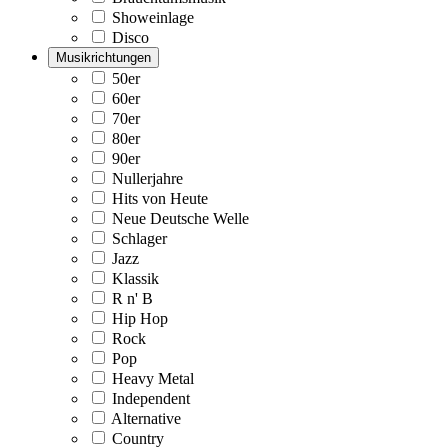
Showeinlage
Disco
Musikrichtungen
50er
60er
70er
80er
90er
Nullerjahre
Hits von Heute
Neue Deutsche Welle
Schlager
Jazz
Klassik
R n' B
Hip Hop
Rock
Pop
Heavy Metal
Independent
Alternative
Country