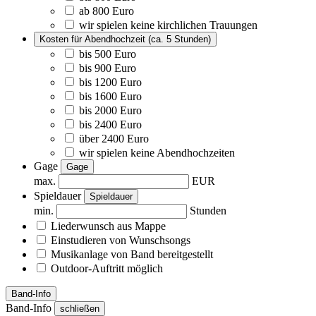
ab 800 Euro
wir spielen keine kirchlichen Trauungen
Kosten für Abendhochzeit (ca. 5 Stunden)
bis 500 Euro
bis 900 Euro
bis 1200 Euro
bis 1600 Euro
bis 2000 Euro
bis 2400 Euro
über 2400 Euro
wir spielen keine Abendhochzeiten
Gage
Gage
max.
EUR
Spieldauer
Spieldauer
min.
Stunden
Liederwunsch aus Mappe
Einstudieren von Wunschsongs
Musikanlage
von Band bereitgestellt
Outdoor-Auftritt
möglich
Band-Info
Band-Info
schließen