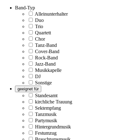
Band-Typ
Alleinunterhalter
Duo
Trio
Quartett
Chor
Tanz-Band
Cover-Band
Rock-Band
Jazz-Band
Musikkapelle
DJ
Sonstige
geeignet für
Standesamt
kirchliche Trauung
Sektempfang
Tanzmusik
Partymusik
Hintergrundmusik
Festumzug
Brauchtumsmusik