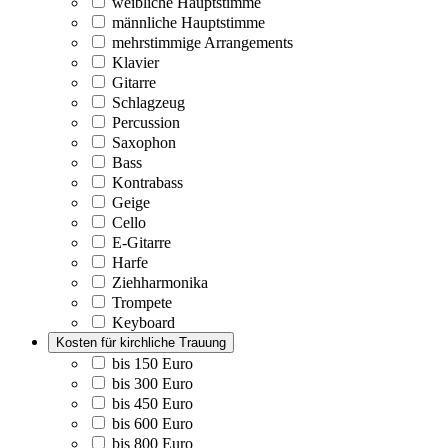
weibliche Hauptstimme
männliche Hauptstimme
mehrstimmige Arrangements
Klavier
Gitarre
Schlagzeug
Percussion
Saxophon
Bass
Kontrabass
Geige
Cello
E-Gitarre
Harfe
Ziehharmonika
Trompete
Keyboard
Kosten für kirchliche Trauung
bis 150 Euro
bis 300 Euro
bis 450 Euro
bis 600 Euro
bis 800 Euro