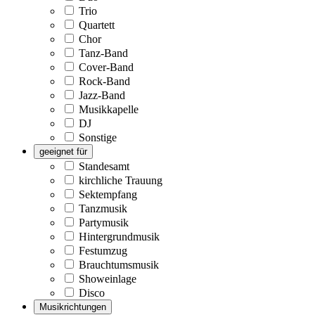
Trio
Quartett
Chor
Tanz-Band
Cover-Band
Rock-Band
Jazz-Band
Musikkapelle
DJ
Sonstige
geeignet für
Standesamt
kirchliche Trauung
Sektempfang
Tanzmusik
Partymusik
Hintergrundmusik
Festumzug
Brauchtumsmusik
Showeinlage
Disco
Musikrichtungen