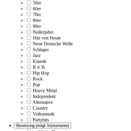
50er
60er
70er
80er
90er
Nullerjahre
Hits von Heute
Neue Deutsche Welle
Schlager
Jazz
Klassik
R n' B
Hip Hop
Rock
Pop
Heavy Metal
Independent
Alternative
Country
Volksmusik
Partyhits
Besetzung (mögl. Instrumente)