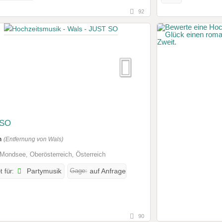
92
 SO
m
(Entfernung von Wals)
Mondsee, Oberösterreich, Österreich
Gage:
t für:
Partymusik
auf Anfrage
90