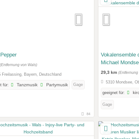
 Pepper
Vokalensemble d
Michael Mondse
(Entfernung von Wals)
29,3 km
(Entfernung
 Freilassing, Bayern, Deutschland
5310 Mondsee, Obe
Gage
t für:
Tanzmusik
Partymusik
geeignet für:
kir
Gage
84