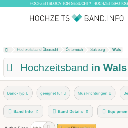
HOCHZEITSLOCATION GESUCHT?
HOCHZEITSFOTOG
Hochzeitsband-Übersicht
Österreich
Salzburg
Wals
Hochzeitsband
in Wals
Band-Typ
geeignet für
Musikrichtungen
Be
Gage
Spieldauer
Liederwunsch aus Mappe
Band-Info
Band-Details
Equipmen
Wals
alle Filter entfernen