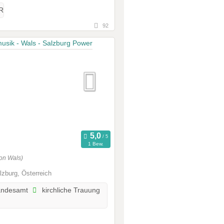
R
92
1 Bew.
on Wals)
lzburg, Österreich
andesamt
kirchliche Trauung