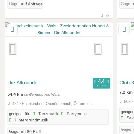
Gage:
Gage:
auf Anfrage
92
Die Allrounder
Club-3
1 Bew.
7,2 km
54,4 km
(Entfernung von Wals)
5020 
4849 Puchkirchen, Oberösterreich, Österreich
geeigne
geeignet für:
Tanzmusik
Partymusik
Sek
Hintergrundmusik
Gage:
Gage:
ab 80 EUR