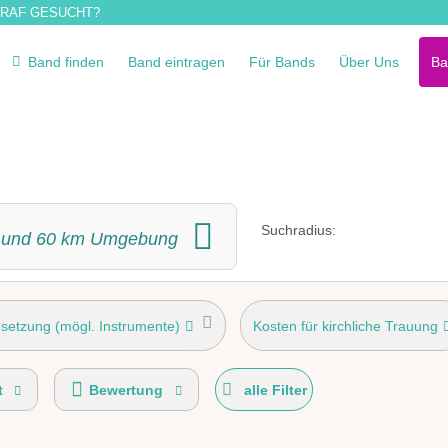
RAF GESUCHT?
Band finden
Band eintragen
Für Bands
Über Uns
Ba
Suchradius:
und
60
km Umgebung
setzung (mögl. Instrumente)
Kosten für kirchliche Trauung
von Ba
Einstudieren von Wunschsongs
Musikanlage
t
Bewertung
alle Filter