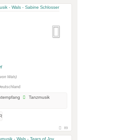
r
 von Wals)
Deutschland
ktempfang
Tanzmusik
R
89