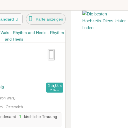
tandard
Karte anzeigen
ls
2 Bew.
 von Wals)
rol, Österreich
andesamt
kirchliche Trauung