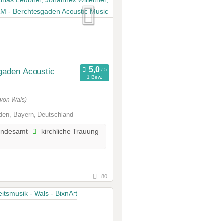
gaden Acoustic
1 Bew.
 von Wals)
den, Bayern, Deutschland
andesamt
kirchliche Trauung
80