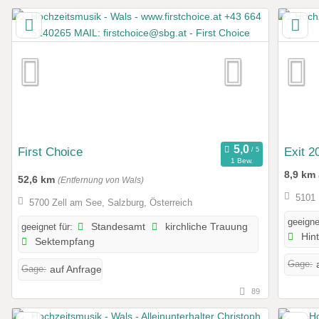
First Choice
Exit 2
1 Bew.
8,9 km
52,6 km
(Entfernung von Wals)
5101 
5700 Zell am See, Salzburg, Österreich
geeigne
geeignet für:
Standesamt
kirchliche Trauung
Hin
Sektempfang
Gage:
Gage:
auf Anfrage
89