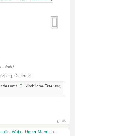
on Wals)
lzburg, Österreich
andesamt
kirchliche Trauung
85