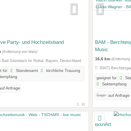
live Party- und Hochzeitsband
BAM - Berchtes
Music
m
(Entfernung von Wals)
16,6 km
(Entfernung
 Bad Griesbach im Rottal, Bayern, Deutschland
83471 Berchtesga
t für:
Standesamt
kirchliche Trauung
tempfang
geeignet für:
St
Sektempfang
auf Anfrage
Gage:
auf Anfrage
82
BixnArt