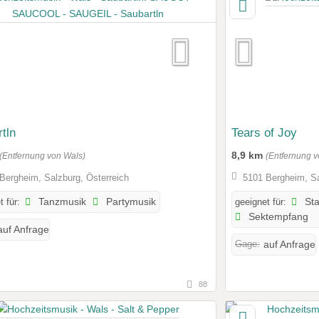
tln
Tears of Joy
8,9 km
(Entfernung von Wals)
(Entfernung v
Bergheim, Salzburg, Österreich
5101 Bergheim, Sa
t für:
Tanzmusik
Partymusik
geeignet für:
St
Sektempfang
auf Anfrage
Gage:
auf Anfrage
88