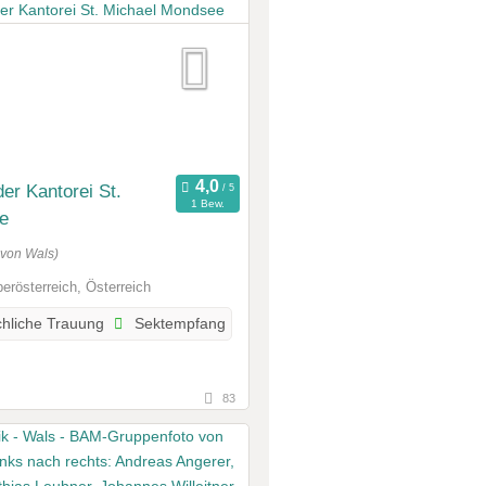
er Kantorei St.
1 Bew.
e
 von Wals)
rösterreich, Österreich
chliche Trauung
Sektempfang
83