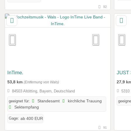
92
InTime.
JUST
53,8 km
27,9 k
(Entfernung von Wals)
84503 Altötting, Bayern, Deutschland
5310 
geeignet für:
Standesamt
kirchliche Trauung
geeigne
Sektempfang
Gage:
ab 400 EUR
91