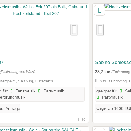
07
Sabine Schlosse
28,7 km
(Entfernung von Wals)
(Entfernung
Bergheim, Salzburg, Österreich
83413 Fridolfing, 
t für:
Tanzmusik
Partymusik
geeignet für:
Se
tergrundmusik
Partymusik
Gage:
auf Anfrage
ab 1600 EU
89