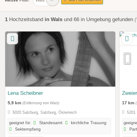
Aktive
Filter:
1
Hochzeitsband
in Wals
und 66 in Umgebung
gefunden
(
Lena Scheibner
Zweier
5,9 km
17 km
(Entfernung von Wals)
5020 Salzburg, Salzburg, Österreich
5201 
geeignet für:
Standesamt
kirchliche Trauung
geeigne
Sektempfang
Par