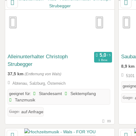
Alleinunterhalter Christoph
Saubar
1 Bew.
Strubegger
8,9 km
37,5 km
(Entfernung von Wals)
5101 
Abtenau, Salzburg, Österreich
geeigne
geeignet für:
Standesamt
Sektempfang
Gage:
Tanzmusik
Gage:
auf Anfrage
89