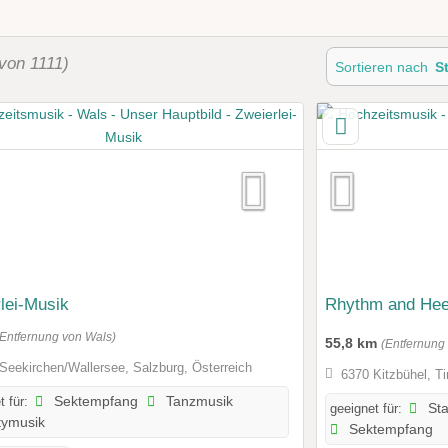
von 1111)
Sortieren nach
S
lei-Musik
Rhythm and Hee
(Entfernung von Wals)
55,8 km
(Entfernung
Seekirchen/Wallersee, Salzburg, Österreich
6370 Kitzbühel, Ti
t für:
Sektempfang
Tanzmusik
geeignet für:
St
tymusik
Sektempfang