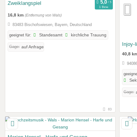
Zweiklangspiel
1 Bew.
16,8 km
(Entfernung von Wals)
83483 Bischofswiesen, Bayern, Deutschland
geeignet für:
Standesamt
kirchliche Trauung
Injoy-
Gage:
auf Anfrage
40,8 k
94086
geeigne
Sek
Gage:
83