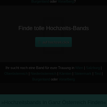
Burgenland
oder
Vorarlberg
?
Finde tolle Hochzeits-Bands
auf hochzeit.click
Ihr sucht noch eine Band für eure Trauung in
Wien
|
Salzburg
|
Oberösterreich
|
Niederösterreich
|
Kärnten
|
Steiermark
|
Tirol
|
Burgenland
oder
Vorarlberg
»hochzeitsbands In Ganz Österreich Finden«