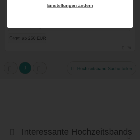
Einstellungen ändern
6167 Neustift, Tirol, Österreich
geeignet für:
Standesamt
kirchliche Trauung
Sektempfang
Gage:
ab 250 EUR
79
1
Hochzeitsband Suche teilen
Interessante Hochzeitsbands