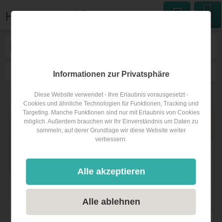
Menu
Hochzeitsband
im Stubaital
1
Filtern
Karte
Nähe
Sortieren
Informationen zur Privatsphäre
Diese Website verwendet - Ihre Erlaubnis vorausgesetzt -
1
Hochzeitsband
im Stubaital
Cookies und ähnliche Technologien für Funktionen, Tracking und
Targeting. Manche Funktionen sind nur mit Erlaubnis von Cookies
möglich. Außerdem brauchen wir Ihr Einverständnis um Daten zu
sammeln, auf derer Grundlage wir diese Website weiter
verbessern.
Alle akzeptieren
Alle ablehnen
Trauungsmusik Tirol