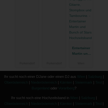
Entertainer
Martin und
Bunch of
Purkersdorf
Purkersdorf
Wien
Stars
Hochzeitsba
nd
Ihr sucht noch einer DJane oder einen DJ aus
Wien
|
Salzburg
|
Oberösterreich
|
Niederösterreich
|
Kärnten
|
Steiermark
|
Tirol
|
Burgenland
oder
Vorarlberg
?
Ihr sucht noch eine Hochzeitsband in
Wien
|
Salzburg
|
Oberösterreich
|
Niederösterreich
|
Kärnten
|
Steiermark
|
Tirol
|