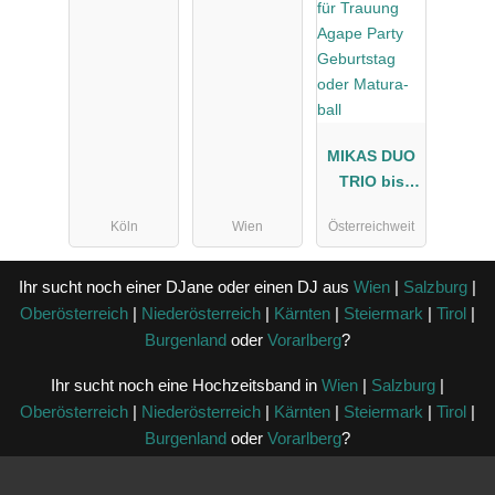
Trio
MIKAS DUO
TRIO bis
BAND für
Köln
Wien
Österreichweit
Trauung
Agape Party
Geburtstag
Ihr sucht noch einer DJane oder einen DJ aus
Wien
|
Salzburg
|
oder Matura-
Oberösterreich
|
Niederösterreich
|
Kärnten
|
Steiermark
|
Tirol
|
ball
Burgenland
oder
Vorarlberg
?
Ihr sucht noch eine Hochzeitsband in
Wien
|
Salzburg
|
Oberösterreich
|
Niederösterreich
|
Kärnten
|
Steiermark
|
Tirol
|
Burgenland
oder
Vorarlberg
?