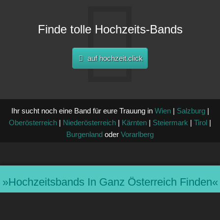
Finde tolle Hochzeits-Bands
auf hochzeit.click
Ihr sucht noch eine Band für eure Trauung in
Wien
|
Salzburg
|
Oberösterreich
|
Niederösterreich
|
Kärnten
|
Steiermark
|
Tirol
|
Burgenland
oder
Vorarlberg
»hochzeitsbands In Ganz Österreich Finden«