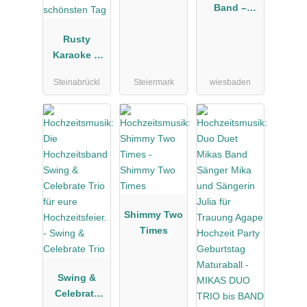
Band –
Premium
Rusty
Hochzeitsba
Karaoke &
nd &
Music
Eventband
Steinabrückl
Steiermark
wiesbaden
Entertainme
nt Premium
Hochzeits-
DJ für Ihren
schönsten
Tag
Shimmy Two
Times
Swing &
Celebrate