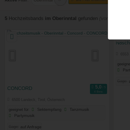
Aktive
Filter:
5
Hochzeitsbands
im Oberinntal
gefunden
(von 1110)
N8sch
6553 
geeigne
Par
Gage:
CONCORD
4 Bew.
6500 Landeck, Tirol, Österreich
geeignet für:
Sektempfang
Tanzmusik
Partymusik
Gage:
auf Anfrage