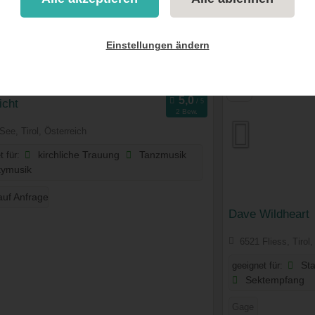
Einstellungen ändern
Sortieren nach
S
icht
2 Bew.
See, Tirol, Österreich
t für:
kirchliche Trauung
Tanzmusik
tymusik
auf Anfrage
Dave Wildheart
6521 Fliess, Tirol,
geeignet für:
St
Sektempfang
Gage