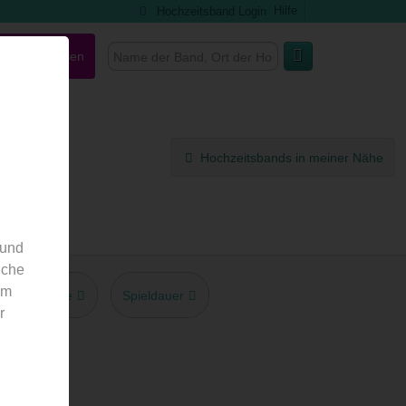
Hilfe
Hochzeitsband Login
nd ausgefallen
Hochzeitsbands in meiner Nähe
 und
nche
em
Gage
Spieldauer
r