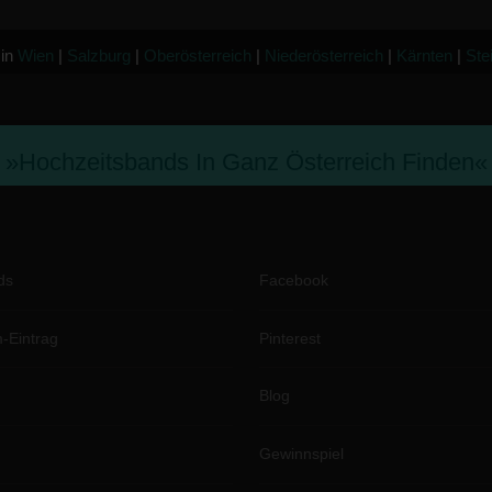
 in
Wien
|
Salzburg
|
Oberösterreich
|
Niederösterreich
|
Kärnten
|
Ste
»hochzeitsbands In Ganz Österreich Finden«
ds
Facebook
-Eintrag
Pinterest
Blog
Gewinnspiel