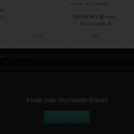
sic
ium
SUGAR SKY 🎧 Party-,
en
DJ-, Lounge- &
Jazzband
Basel
Wien
aus
Wien
|
Salzburg
|
Oberösterreich
|
Niederösterreich
|
Kärnten
|
Ste
ien
|
Salzburg
|
Oberösterreich
|
Niederösterreich
|
Kärnten
|
Steierm
Finde tolle Hochzeits-Bands
auf hochzeit.click