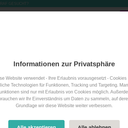
RAF GESUCHT?
Band finden
Band eintragen
Für Bands
Über Uns
Ba
Informationen zur Privatsphäre
inntal
se Website verwendet - Ihre Erlaubnis vorausgesetzt - Cookies
liche Technologien für Funktionen, Tracking und Targeting. Ma
unktionen sind nur mit Erlaubnis von Cookies möglich. Außerd
setzung (mögl. Instrumente)
Kosten für kirchliche Trauung
brauchen wir Ihr Einverständnis um Daten zu sammeln, auf dere
Grundlage wir diese Website weiter verbessern.
t
Bewertung
alle Filter
Alle akzeptieren
Alle ablehnen