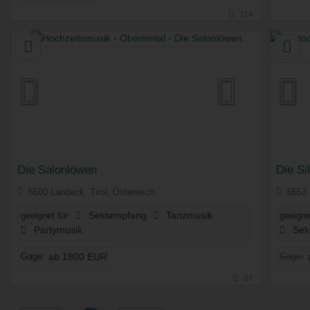
114
Die Salonlöwen
Die Si
6500 Landeck, Tirol, Österreich
6553 S
geeignet für:
Sektempfang
Tanzmusik
geeigne
Partymusik
Sek
Gage:
Gage:
ab 1800 EUR
87