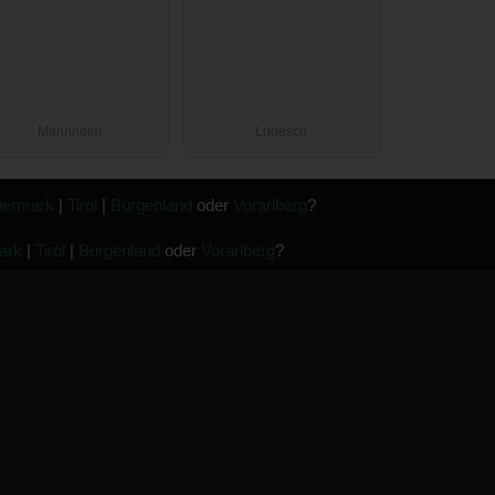
Mannheim
Ludesch
iermark
|
Tirol
|
Burgenland
oder
Vorarlberg
?
ark
|
Tirol
|
Burgenland
oder
Vorarlberg
?