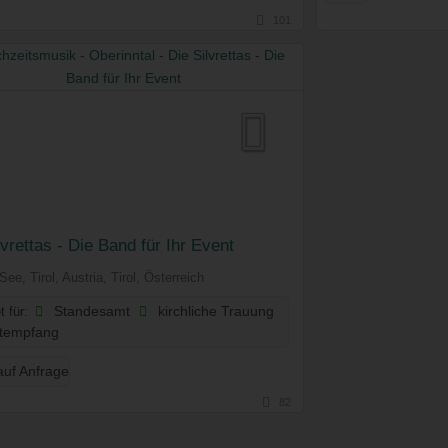
101
lvrettas - Die Band für Ihr Event
ee, Tirol, Austria, Tirol, Österreich
t für:
Standesamt
kirchliche Trauung
tempfang
auf Anfrage
82