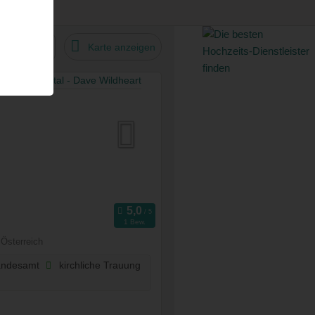
tandard
Karte anzeigen
1 Bew.
 Österreich
andesamt
kirchliche Trauung