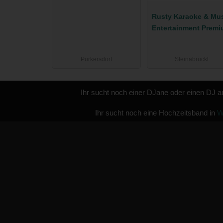
Rusty Karaoke & Mu
Entertainment Prem
Hochzeits-DJ für Ihr
schönsten Tag
Purkersdorf
Steinabrückl
Ihr sucht noch einer DJane oder einen DJ 
Ihr sucht noch eine Hochzeitsband in
W