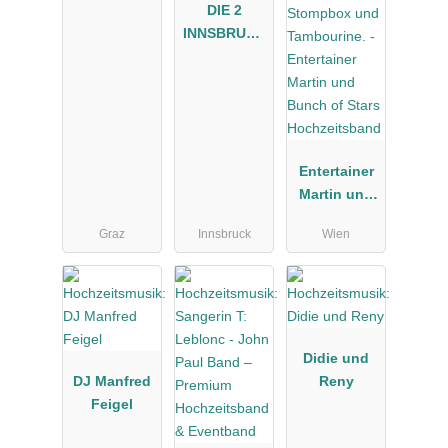
DIE 2
INNSBRUCK
ER - Das
versierte
Tanzmusikd
uo aus Tirol
- perfekte
Musik von
Entertainer
den 60ern
Martin und
bis heute
Bunch of
Graz
Innsbruck
Wien
Stars
Hochzeitsba
nd
Didie und
DJ Manfred
Reny
Feigel