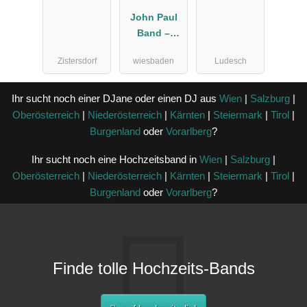
John Paul
Band –
Premium
Zistersdorf
wiesbaden
Ludesch
Hochzeitsba
nd &
Eventband
Ihr sucht noch einer DJane oder einen DJ aus
Wien
|
Salzburg
|
Oberösterreich
|
Niederösterreich
|
Kärnten
|
Steiermark
|
Tirol
|
Burgenland
oder
Vorarlberg
?
Ihr sucht noch eine Hochzeitsband in
Wien
|
Salzburg
|
Oberösterreich
|
Niederösterreich
|
Kärnten
|
Steiermark
|
Tirol
|
Burgenland
oder
Vorarlberg
?
Finde tolle Hochzeits-Bands