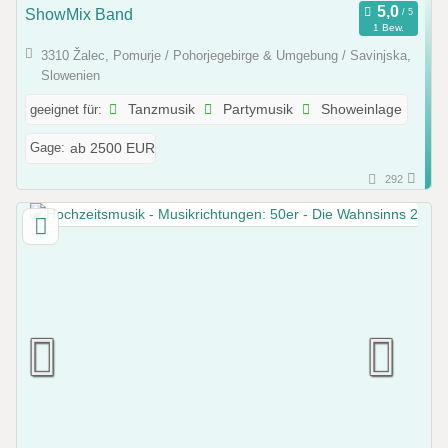
ShowMix Band
1 Bew.
3310 Žalec, Pomurje / Pohorjegebirge & Umgebung / Savinjska,
Slowenien
geeignet für:
Tanzmusik
Partymusik
Showeinlage
Gage:
ab 2500 EUR
292