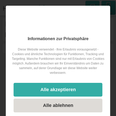
Menu
Hochzeitsband
in
Mittelkärnten
Informationen zur Privatsphäre
1
Filtern
Karte
Nähe
Sortieren
Diese Website verwendet - Ihre Erlaubnis vorausgesetzt -
Cookies und ähnliche Technologien für Funktionen, Tracking und
Targeting. Manche Funktionen sind nur mit Erlaubnis von Cookies
2
Hochzeitsbands
in Mittelkärnten
möglich. Außerdem brauchen wir Ihr Einverständnis um Daten zu
sammeln, auf derer Grundlage wir diese Website weiter
verbessern.
Alle akzeptieren
Alle ablehnen