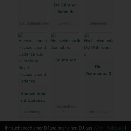
DJ Günther
Schmidt
Deutschlandsberg
Ziersdorf
Steiermark
Soundbox
Die
Wahnsinns 2
Hochzeitsba
nd Cadenza
Neusiedl am
Nürnberg
See
Vöcklamarkt
Ihr sucht noch einer DJane oder einen DJ aus
Wien
|
Salzburg
|