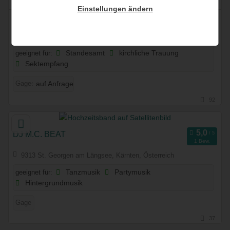
Einstellungen ändern
The Silvertones
9300 St.Veit an der Glan, Kärnten, Österreich
geeignet für:
Standesamt
kirchliche Trauung
Sektempfang
Gage:
auf Anfrage
92
DJ M.C. BEAT
1 Bew.
9313 St. Georgen am Längsee, Kärnten, Österreich
geeignet für:
Tanzmusik
Partymusik
Hintergrundmusik
Gage
37