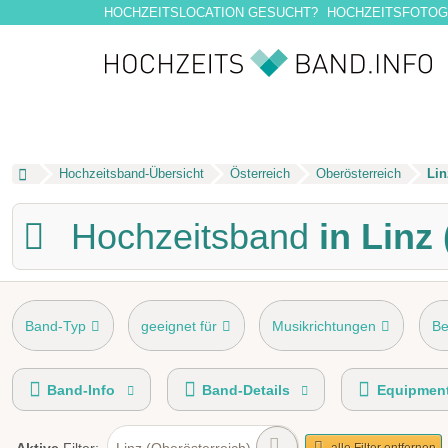
HOCHZEITSLOCATION GESUCHT?
HOCHZEITSFOTOG
Hochzeitsband-Übersicht
Österreich
Oberösterreich
Lin
Hochzeitsband
in Linz
Band-Typ
geeignet für
Musikrichtungen
Be
Gage
Spieldauer
Liederwunsch aus Mappe
Band-Info
Band-Details
Equipmen
Linz (Oberösterreich)
alle Filter entfernen