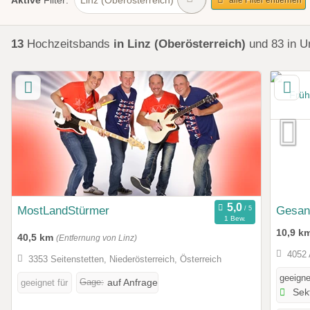
Aktive
Filter:
13
Hochzeitsbands
in Linz (Oberösterreich)
und 83 in 
MostLandStürmer
Gesan
1 Bew.
10,9 k
40,5 km
(Entfernung von Linz)
4052 
3353 Seitenstetten, Niederösterreich, Österreich
geeigne
Gage:
geeignet für
auf Anfrage
Sek