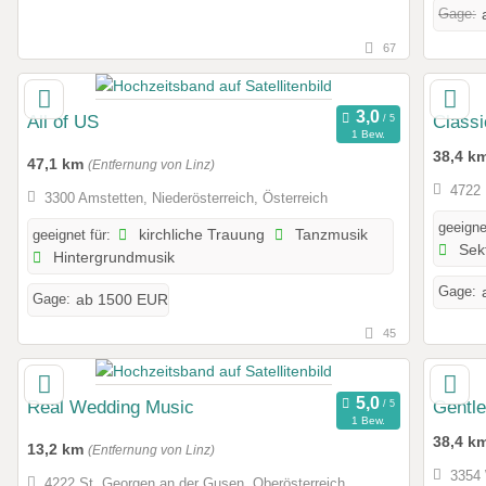
Gage:
67
All of US
Class
1 Bew.
38,4 k
47,1 km
(Entfernung von Linz)
4722 
3300 Amstetten, Niederösterreich, Österreich
geeigne
geeignet für:
kirchliche Trauung
Tanzmusik
Sek
Hintergrundmusik
Gage:
Gage:
ab 1500 EUR
45
Real Wedding Music
Gentle
1 Bew.
38,4 k
13,2 km
(Entfernung von Linz)
3354 
4222 St. Georgen an der Gusen, Oberösterreich,