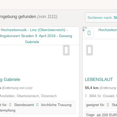
Umgebung
gefunden
(von 1111)
Sortieren nach
S
g Gabriele
LEBENSLAUT
m
55,4 km
(Entfernung von Linz)
(Entfernung 
Ansfelden, Oberösterreich, Österreich
3684 St. Oswald, 
t für:
Standesamt
kirchliche Trauung
geeignet für:
St
tempfang
Gage:
ab 200 EUR