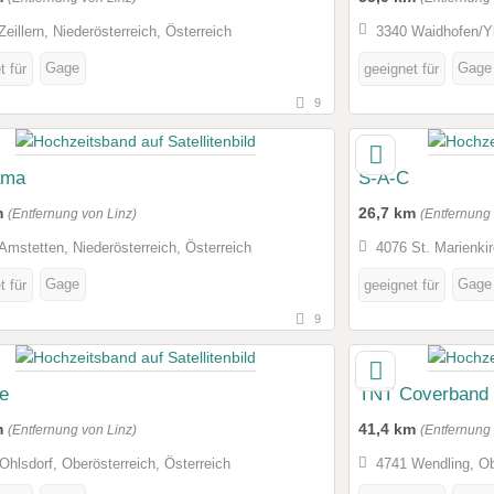
Zeillern, Niederösterreich, Österreich
3340 Waidhofen/Yb
Gage
Gage
t für
geeignet für
9
ama
S-A-C
m
26,7 km
(Entfernung von Linz)
(Entfernung 
Amstetten, Niederösterreich, Österreich
4076 St. Marienkir
Gage
Gage
t für
geeignet für
9
ve
TNT Coverband
m
41,4 km
(Entfernung von Linz)
(Entfernung 
Ohlsdorf, Oberösterreich, Österreich
4741 Wendling, Ob