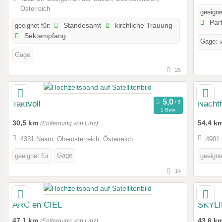
Österreich
geeigne
Par
geeignet für:
Standesamt
kirchliche Trauung
Sektempfang
Gage:
Gage
25
Taktvoll
Nachtf
1 Bew.
30,5 km
54,4 k
(Entfernung von Linz)
4331 Naarn, Oberösterreich, Österreich
4901 
Gage
geeignet für
geeigne
14
ARC en CIEL
SKYL
47,1 km
43,6 k
(Entfernung von Linz)