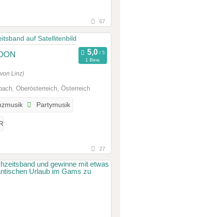
67
TOON
1 Bew.
von Linz)
ach, Oberösterreich, Österreich
zmusik
Partymusik
R
27