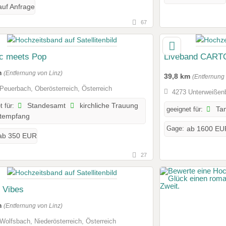
auf Anfrage
67
ic meets Pop
Liveband CAR
m
(Entfernung von Linz)
39,8 km
(Entfernung 
Peuerbach, Oberösterreich, Österreich
4273 Unterweißenb
t für:
Standesamt
kirchliche Trauung
geeignet für:
Tan
tempfang
Gage:
ab 1600 EU
ab 350 EUR
27
 Vibes
m
(Entfernung von Linz)
Wolfsbach, Niederösterreich, Österreich