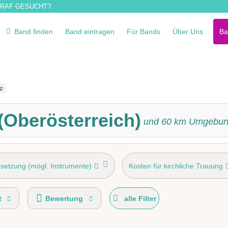
RAF GESUCHT?
Band finden
Band eintragen
Für Bands
Über Uns
Ba
z
 (Oberösterreich)
und
60
km Umgebun
setzung (mögl. Instrumente)
Kosten für kirchliche Trauung
von Ba
Einstudieren von Wunschsongs
Musikanlage
t
Bewertung
alle Filter