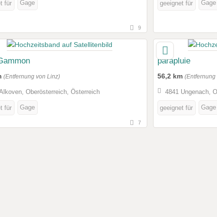
Gage
Gage
t für
geeignet für
9
 Gammon
parapluie
m
56,2 km
(Entfernung von Linz)
(Entfernung 
Alkoven, Oberösterreich, Österreich
4841 Ungenach, Ob
Gage
Gage
t für
geeignet für
7