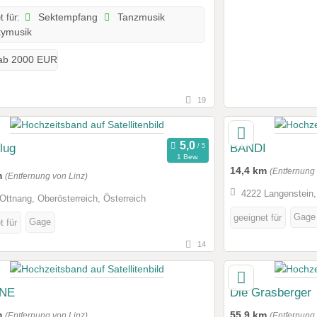
t für:
Sektempfang
Tanzmusik
tymusik
ab 2000 EUR
19
lug
BANDI
1 Bew.
14,4 km
(Entfernung 
m
(Entfernung von Linz)
4222 Langenstein,
Ottnang, Oberösterreich, Österreich
Gage
geeignet für
Gage
t für
14
INE
Die Grasberger
m
55,9 km
(Entfernung von Linz)
(Entfernung 