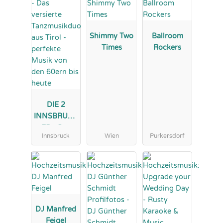
Shimmy Two
Ballroom
Times
Rockers
DIE 2
INNSBRUCK
ER - Das
Innsbruck
Wien
Purkersdorf
versierte
Tanzmusikd
uo aus Tirol
- perfekte
Musik von
den 60ern
bis heute
DJ Manfred
Feigel