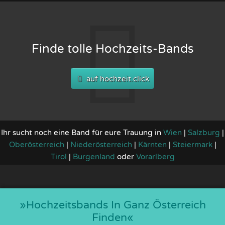
Finde tolle Hochzeits-Bands
auf hochzeit.click
Ihr sucht noch eine Band für eure Trauung in
Wien
|
Salzburg
|
Oberösterreich
|
Niederösterreich
|
Kärnten
|
Steiermark
|
Tirol
|
Burgenland
oder
Vorarlberg
»hochzeitsbands In Ganz Österreich
Finden«