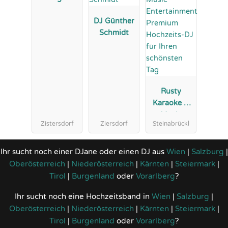
DJ Günther
Schmidt
Rusty
Karaoke &
Music
Zistersdorf
Ziersdorf
Steinabrückl
Entertainme
nt Premium
Hochzeits-
Ihr sucht noch einer DJane oder einen DJ aus
Wien
|
Salzburg
|
DJ für Ihren
Oberösterreich
|
Niederösterreich
|
Kärnten
|
Steiermark
|
schönsten
Tirol
|
Burgenland
oder
Vorarlberg
?
Tag
Ihr sucht noch eine Hochzeitsband in
Wien
|
Salzburg
|
Oberösterreich
|
Niederösterreich
|
Kärnten
|
Steiermark
|
Tirol
|
Burgenland
oder
Vorarlberg
?