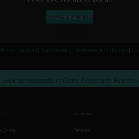
auf hochzeit.click
 in
Wien
|
Salzburg
|
Oberösterreich
|
Niederösterreich
|
Kärnten
|
Ste
»hochzeitsbands In Ganz Österreich Finden«
ds
Facebook
-Eintrag
Pinterest