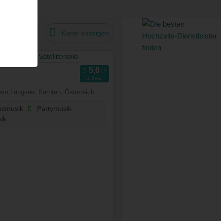
tandard
Karte anzeigen
1 Bew.
am Längsee, Kärnten, Österreich
zmusik
Partymusik
ik