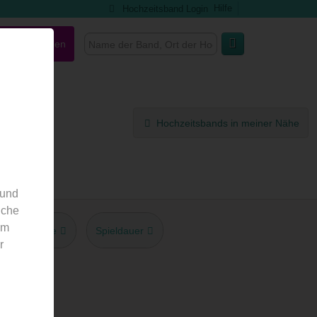
Hilfe
Hochzeitsband Login
nd ausgefallen
Hochzeitsbands in meiner Nähe
 und
nche
em
Gage
Spieldauer
r