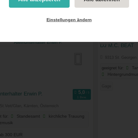
nden
(von 1111)
Einstellungen ändern
Sortieren nach
S
DJ M.C. BEAT
9313 St. Georgen 
geeignet für:
Tan
Hintergrundmus
Gage
unterhalter Erwin P.
1 Bew.
St.Veit/Glan, Kärnten, Österreich
t für:
Standesamt
kirchliche Trauung
zmusik
ab 300 EUR