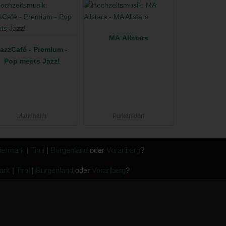
MA Allstars
azzCafé - Premium -
Pop meets Jazz!
Mannheim
Purkersdorf
iermark
|
Tirol
|
Burgenland
oder
Vorarlberg
?
ark
|
Tirol
|
Burgenland
oder
Vorarlberg
?