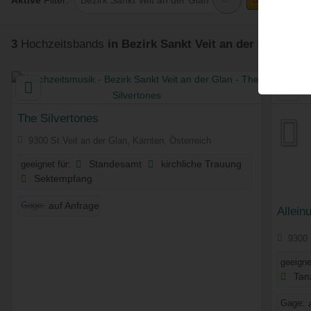
Aktive
Filter:
3
Hochzeitsbands
in Bezirk Sankt Veit an der Glan
gefu
The Silvertones
9300 St.Veit an der Glan, Kärnten, Österreich
geeignet für:
Standesamt
kirchliche Trauung
Sektempfang
Gage:
auf Anfrage
Allein
9300 
geeigne
Tan
Gage: