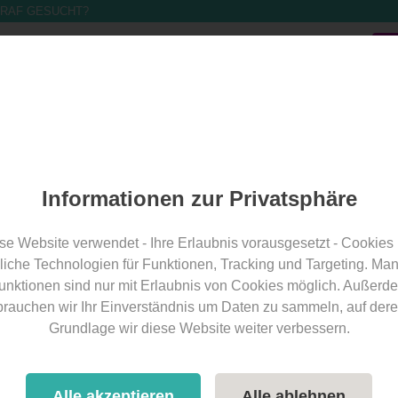
RAF GESUCHT?
Band finden
Band eintragen
Für Bands
Über Uns
Ba
nkt Veit an der Glan
Informationen zur Privatsphäre
rk Sankt Veit an der Glan
se Website verwendet - Ihre Erlaubnis vorausgesetzt - Cookies
liche Technologien für Funktionen, Tracking und Targeting. Ma
unktionen sind nur mit Erlaubnis von Cookies möglich. Außerd
setzung (mögl. Instrumente)
Kosten für kirchliche Trauung
brauchen wir Ihr Einverständnis um Daten zu sammeln, auf dere
Grundlage wir diese Website weiter verbessern.
t
Bewertung
alle Filter
Alle akzeptieren
Alle ablehnen
ntfernen