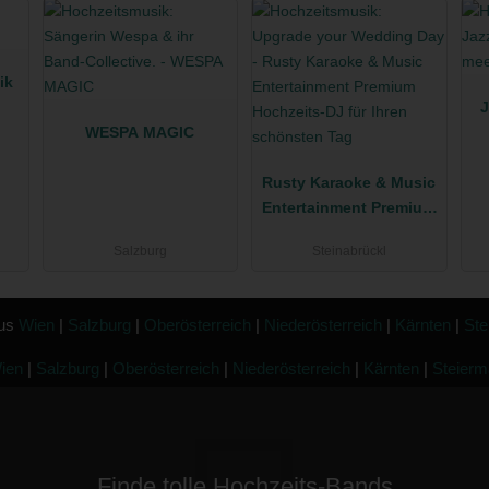
ik
J
WESPA MAGIC
Rusty Karaoke & Music
Entertainment Premium
Hochzeits-DJ für Ihren
Salzburg
Steinabrückl
schönsten Tag
aus
Wien
|
Salzburg
|
Oberösterreich
|
Niederösterreich
|
Kärnten
|
Ste
ien
|
Salzburg
|
Oberösterreich
|
Niederösterreich
|
Kärnten
|
Steierm
Finde tolle Hochzeits-Bands