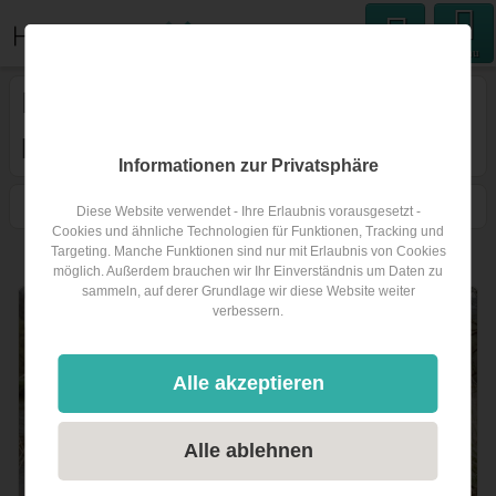
Menu
Hochzeitsband
in Bezirk
Horn
Informationen zur Privatsphäre
1
Filtern
Karte
Nähe
Sortieren
Diese Website verwendet - Ihre Erlaubnis vorausgesetzt -
Cookies und ähnliche Technologien für Funktionen, Tracking und
Targeting. Manche Funktionen sind nur mit Erlaubnis von Cookies
1
Hochzeitsband
in Bezirk Horn
möglich. Außerdem brauchen wir Ihr Einverständnis um Daten zu
sammeln, auf derer Grundlage wir diese Website weiter
verbessern.
Alle akzeptieren
Alle ablehnen