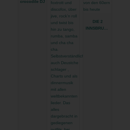
crocodile DJ
DIE 2
INNSBRUCK
ER - Das
versierte
Tanzmusikd
uo aus Tirol
- perfekte
Musik von
den 60ern
bis heute