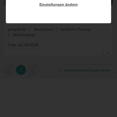
Einstellungen ändern
Ladies' Sound
2 Bew.
2095 Drosendorf, Niederösterreich, Österreich
geeignet für:
Standesamt
kirchliche Trauung
Sektempfang
Gage:
ab 280 EUR
95
1
Hochzeitsband Suche teilen