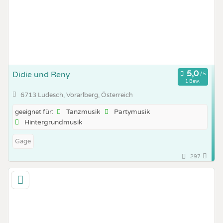
Didie und Reny
1 Bew.
6713 Ludesch, Vorarlberg, Österreich
Tanzmusik
Partymusik
geeignet für:
Hintergrundmusik
Gage
297