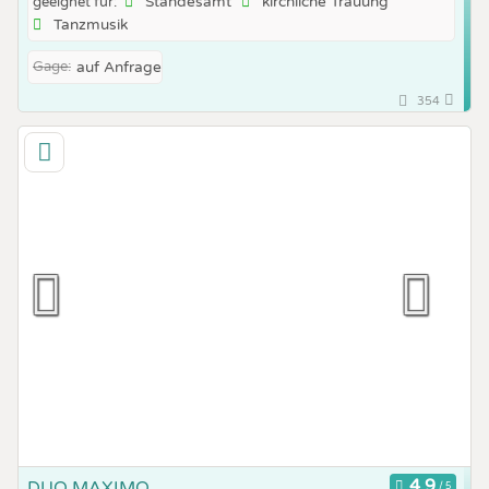
Standesamt
kirchliche Trauung
geeignet für:
Tanzmusik
Gage:
auf Anfrage
354
DUO MAXIMO