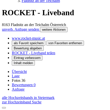
Fladnitz an der Teichalm
ROCKET - Liveband
8163
Fladnitz an der Teichalm
Österreich
unverb. Anfrage senden
weitere Aktionen
www.rocket-music.at
als Favorit speichern
von Favoriten entfernen
Bewertung abgeben
ROCKET - Liveband teilen
Eintrag verbessern
Inhalt melden
Übersicht
Lage
Fotos
36
Bewertungen
0
Anfrage
alle Hochzeitsbands in Steiermark
zur Hochzeitsband Suche