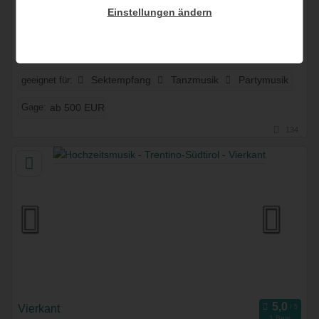
Einstellungen ändern
DIE KLAUSNER
9 Bew.
I-39043 Klausen, Trentino-Südtirol, Italien
geeignet für:
Sektempfang
Tanzmusik
Partymusik
Gage:
ab 500 EUR
134
Vierkant
1 Bew.