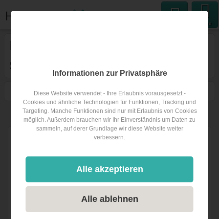
Menu
Hochzeitsband
in Trentino-
Südtirol
Informationen zur Privatsphäre
1
Filtern
Karte
Nähe
Sortieren
Diese Website verwendet - Ihre Erlaubnis vorausgesetzt -
Cookies und ähnliche Technologien für Funktionen, Tracking und
Targeting. Manche Funktionen sind nur mit Erlaubnis von Cookies
2
Hochzeitsbands
in Trentino-Südtirol
möglich. Außerdem brauchen wir Ihr Einverständnis um Daten zu
sammeln, auf derer Grundlage wir diese Website weiter
verbessern.
Alle akzeptieren
Alle ablehnen