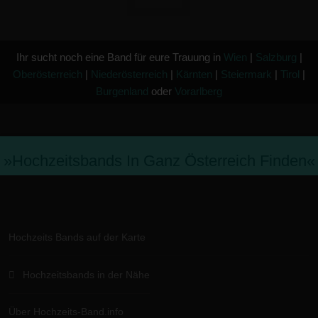
Ihr sucht noch eine Band für eure Trauung in
Wien
|
Salzburg
|
Oberösterreich
|
Niederösterreich
|
Kärnten
|
Steiermark
|
Tirol
|
Burgenland
oder
Vorarlberg
»hochzeitsbands In Ganz Österreich Finden«
Hochzeits Bands auf der Karte
Hochzeitsbands in der Nähe
Über Hochzeits-Band.info