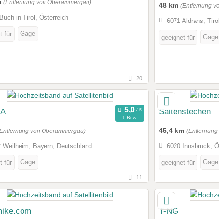
m
(Entfernung von Oberammergau)
48 km
(Entfernung 
Buch in Tirol, Österreich
6071 Aldrans, Tiro
Gage
t für
Gage
geeignet für
20
A
Saitenstechen
1 Bew.
45,4 km
(Entfernung von Oberammergau)
(Entfernun
 Weilheim, Bayern, Deutschland
6020 Innsbruck, Ö
Gage
Gage
t für
geeignet für
11
mike.com
T-NG