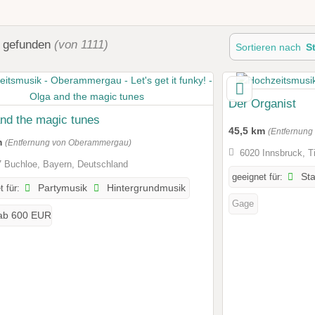
g
gefunden
(von 1111)
Sortieren nach
S
Der Organist
nd the magic tunes
45,5 km
(Entfernun
m
(Entfernung von Oberammergau)
6020 Innsbruck, Ti
 Buchloe, Bayern, Deutschland
geeignet für:
St
t für:
Partymusik
Hintergrundmusik
Gage
ab 600 EUR