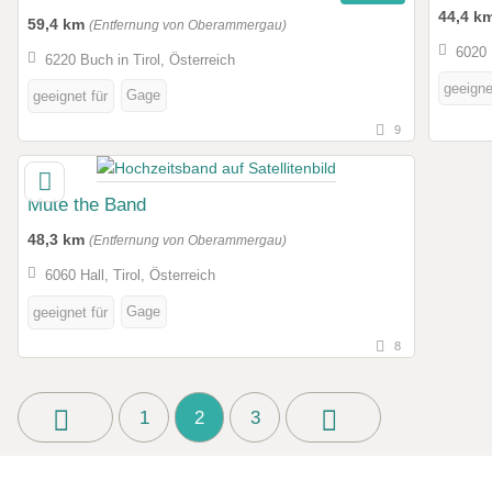
44,4 k
59,4 km
(Entfernung von Oberammergau)
6020 
6220 Buch in Tirol, Österreich
geeigne
Gage
geeignet für
9
Mute the Band
48,3 km
(Entfernung von Oberammergau)
6060 Hall, Tirol, Österreich
Gage
geeignet für
8
1
2
3