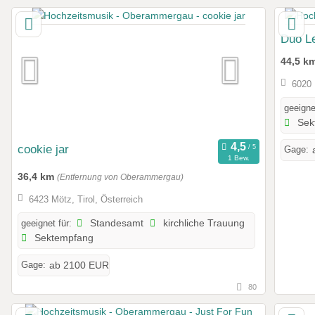
Duo Le
44,5 k
6020 
geeigne
Sek
cookie jar
Gage:
1 Bew.
36,4 km
(Entfernung von Oberammergau)
6423 Mötz, Tirol, Österreich
geeignet für:
Standesamt
kirchliche Trauung
Sektempfang
Gage:
ab 2100 EUR
80