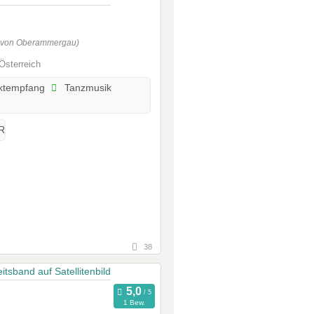
g von Oberammergau)
 Österreich
ktempfang
Tanzmusik
R
38
1 Bew.