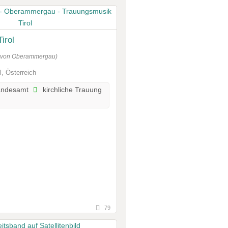
irol
g von Oberammergau)
l, Österreich
andesamt
kirchliche Trauung
79