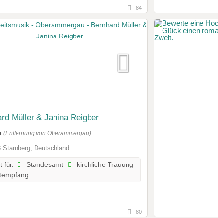
84
rd Müller & Janina Reigber
m
(Entfernung von Oberammergau)
 Starnberg, Deutschland
t für:
Standesamt
kirchliche Trauung
tempfang
80