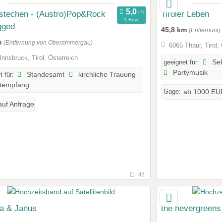
nstechen - (Austro)Pop&Rock
Tiroler Leben
1 Bew.
gged
45,8 km
(Entfernun
m
(Entfernung von Oberammergau)
6065 Thaur, Tirol,
Innsbruck, Tirol, Österreich
geeignet für:
Se
Partymusik
t für:
Standesamt
kirchliche Trauung
tempfang
Gage:
ab 1000 EU
auf Anfrage
42
ia & Janus
the nevergreens