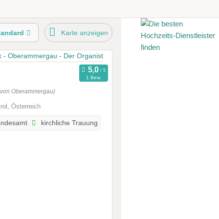
tandard
Karte anzeigen
1 Bew.
g von Oberammergau)
rol, Österreich
andesamt
kirchliche Trauung