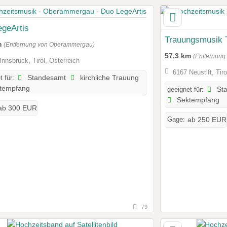
geArtis
Trauungsmusik T
m
(Entfernung von Oberammergau)
57,3 km
(Entfernun
Innsbruck, Tirol, Österreich
6167 Neustift, Tiro
t für:
Standesamt
kirchliche Trauung
tempfang
geeignet für:
St
Sektempfang
ab 300 EUR
Gage:
ab 250 EUR
79