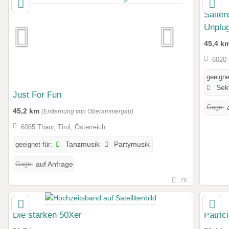
Saite
Unplu
45,4 k
6020 
geeigne
Sek
Just For Fun
Gage:
45,2 km
(Entfernung von Oberammergau)
6065 Thaur, Tirol, Österreich
geeignet für:
Tanzmusik
Partymusik
Gage:
auf Anfrage
79
Die starken 50Xer
Patric