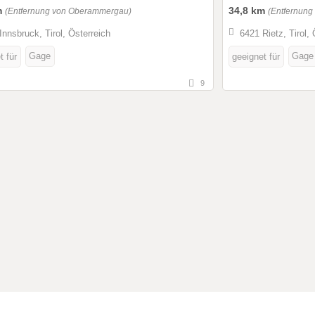
m
34,8 km
(Entfernung von Oberammergau)
(Entfernun
Innsbruck, Tirol, Österreich
6421 Rietz, Tirol, 
Gage
Gage
t für
geeignet für
9