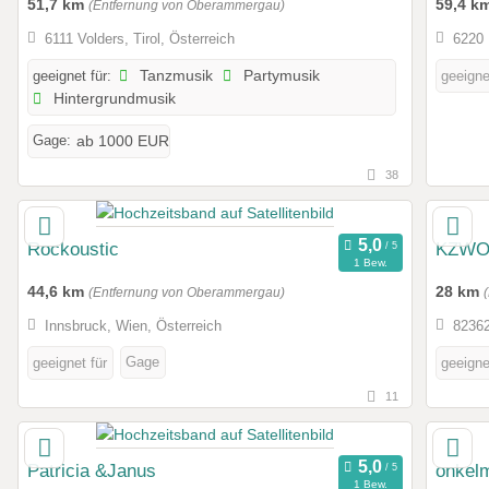
51,7 km
59,4 k
(Entfernung von Oberammergau)
6111 Volders, Tirol, Österreich
6220 
geeignet für:
Tanzmusik
Partymusik
geeigne
Hintergrundmusik
Gage:
ab 1000 EUR
38
Rockoustic
KZWO
1 Bew.
44,6 km
28 km
(Entfernung von Oberammergau)
Innsbruck, Wien, Österreich
82362
Gage
geeignet für
geeigne
11
Patricia &Janus
onkel
1 Bew.