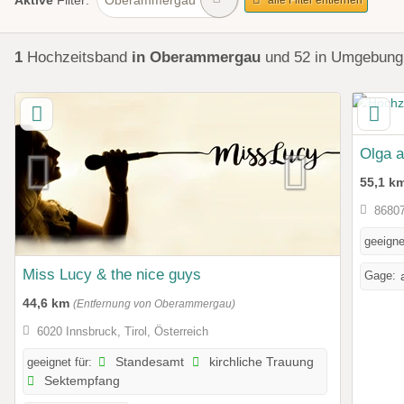
Aktive
Filter:
1
Hochzeitsband
in Oberammergau
und 52 in Umgebun
Olga a
55,1 k
86807
geeigne
Miss Lucy & the nice guys
Gage:
44,6 km
(Entfernung von Oberammergau)
6020 Innsbruck, Tirol, Österreich
geeignet für:
Standesamt
kirchliche Trauung
Sektempfang