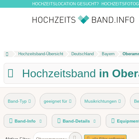
HOCHZEITSLOCATION GESUCHT?
HOCHZEITSFOTOG
Hochzeitsband-Übersicht
Deutschland
Bayern
Oberam
Hochzeitsband
in Obe
Band-Typ
geeignet für
Musikrichtungen
Be
Gage
Spieldauer
Liederwunsch aus Mappe
Band-Info
Band-Details
Equipmen
Oberammergau
alle Filter entfernen