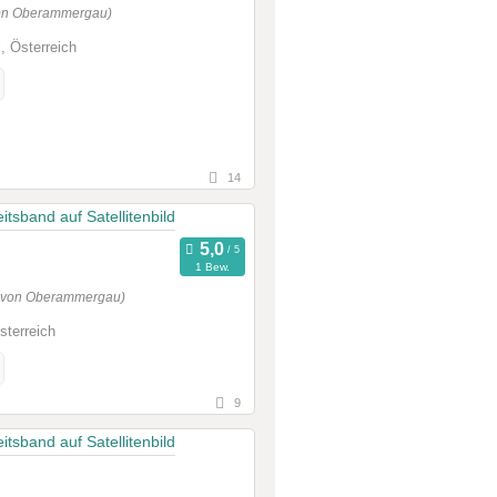
von Oberammergau)
l, Österreich
14
1 Bew.
g von Oberammergau)
sterreich
9