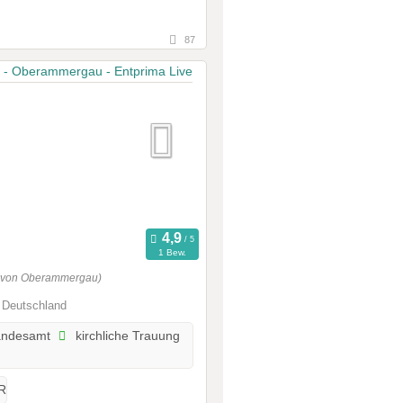
87
1 Bew.
g von Oberammergau)
 Deutschland
andesamt
kirchliche Trauung
R