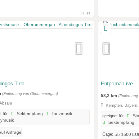
87
ingos Tirol
Entprima Live
m
(Entfernung von Oberammergau)
58,2 km
(Entfernun
 Absam
Kempten, Bayern,
t für:
Sektempfang
Tanzmusik
geeignet für:
St
tymusik
Sektempfang
auf Anfrage
Gage:
ab 1500 EU