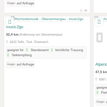
Gage:
auf Anfrage
88
music2go
32,4 km
(Entfernung von Oberammergau)
6410 Telfs, Tirol, Österreich
geeignet für:
Standesamt
kirchliche Trauung
Sektempfang
Alpend
Gage:
auf Anfrage
47,5 k
6067
geeigne
Par
Gage: