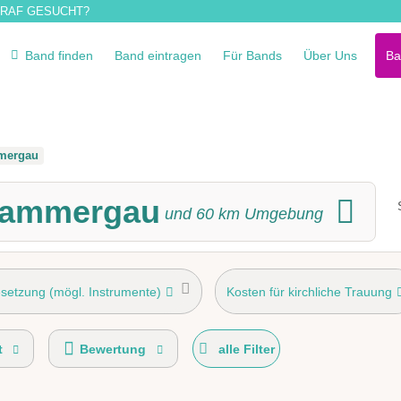
RAF GESUCHT?
Band finden
Band eintragen
Für Bands
Über Uns
Ba
mergau
rammergau
und
60
km Umgebung
setzung (mögl. Instrumente)
Kosten für kirchliche Trauung
von Ba
Einstudieren von Wunschsongs
Musikanlage
t
Bewertung
alle Filter