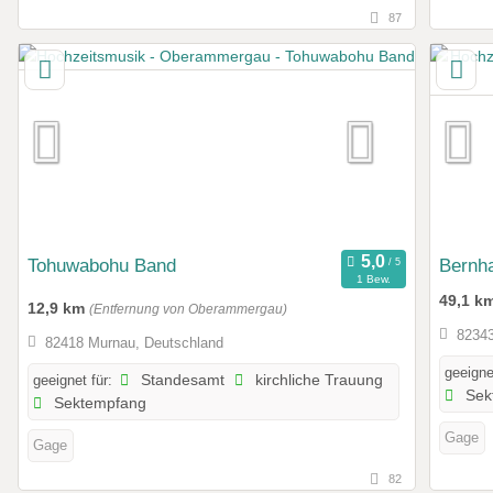
87
Tohuwabohu Band
Bernha
1 Bew.
49,1 k
12,9 km
(Entfernung von Oberammergau)
82343
82418 Murnau, Deutschland
geeigne
geeignet für:
Standesamt
kirchliche Trauung
Sek
Sektempfang
Gage
Gage
82