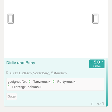
Didie und Reny
1 Bew.
6713 Ludesch, Vorarlberg, Österreich
Tanzmusik
Partymusik
geeignet für:
Hintergrundmusik
Gage
297