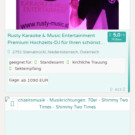
Rusty Karaoke & Music Entertainment
76 Bew.
Premium Hochzeits-DJ für Ihren schönsten
Tag
2751 Steinabrückl, Niederösterreich, Österreich
Standesamt
kirchliche Trauung
geeignet für:
Sektempfang
Gage:
ab 1090 EUR
613