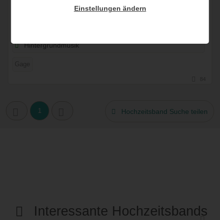
1 Bew.
Einstellungen ändern
07609 Llucmajor, Balearische Inseln, Spanien
geeignet für:
Sektempfang
Partymusik
Hintergrundmusik
Gage
84
1
Hochzeitsband Suche teilen
Interessante Hochzeitsbands