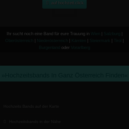
auf hochzeit.click
Ihr sucht noch eine Band für eure Trauung in
Wien
|
Salzburg
|
Oberösterreich
|
Niederösterreich
|
Kärnten
|
Steiermark
|
Tirol
|
Burgenland
oder
Vorarlberg
»hochzeitsbands In Ganz Österreich Finden«
Hochzeits Bands auf der Karte
Hochzeitsbands in der Nähe