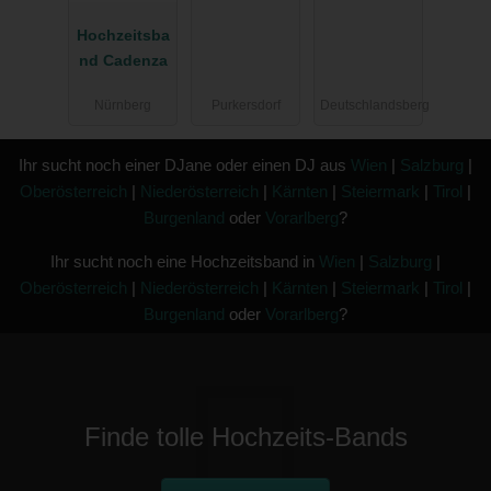
Hochzeitsba
nd Cadenza
Nürnberg
Purkersdorf
Deutschlandsberg
Ihr sucht noch einer DJane oder einen DJ aus
Wien
|
Salzburg
|
Oberösterreich
|
Niederösterreich
|
Kärnten
|
Steiermark
|
Tirol
|
Burgenland
oder
Vorarlberg
?
Ihr sucht noch eine Hochzeitsband in
Wien
|
Salzburg
|
Oberösterreich
|
Niederösterreich
|
Kärnten
|
Steiermark
|
Tirol
|
Burgenland
oder
Vorarlberg
?
Finde tolle Hochzeits-Bands