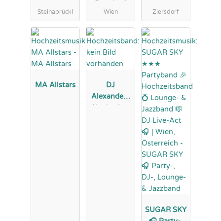
Bunch of
Steinabrückl
Wien
Ziersdorf
Stars
Hochzeitsba
nd
MA Allstars
DJ
Alexander |
Hochzeits-
und Event
DJ
Entertainme
nt Group
SUGAR SKY