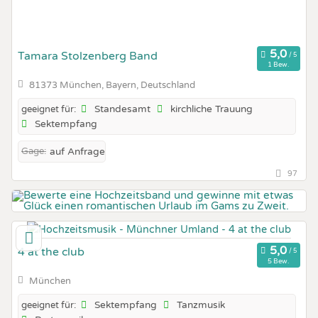
Tamara Stolzenberg Band
1 Bew.
81373 München, Bayern, Deutschland
Standesamt
kirchliche Trauung
geeignet für:
Sektempfang
Gage:
auf Anfrage
97
4 at the club
5 Bew.
München
Sektempfang
Tanzmusik
geeignet für: