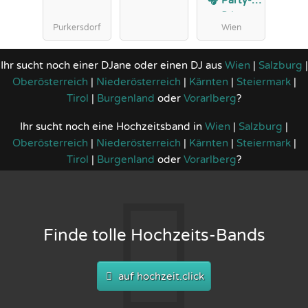
🎧 Party-,
DJ-,
Purkersdorf
Wien
Lounge- &
Jazzband
Ihr sucht noch einer DJane oder einen DJ aus
Wien
|
Salzburg
|
Oberösterreich
|
Niederösterreich
|
Kärnten
|
Steiermark
|
Tirol
|
Burgenland
oder
Vorarlberg
?
Ihr sucht noch eine Hochzeitsband in
Wien
|
Salzburg
|
Oberösterreich
|
Niederösterreich
|
Kärnten
|
Steiermark
|
Tirol
|
Burgenland
oder
Vorarlberg
?
Finde tolle Hochzeits-Bands
auf hochzeit.click