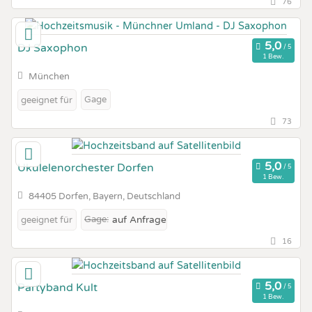
76
DJ Saxophon
1 Bew.
München
Gage
geeignet für
73
Ukulelenorchester Dorfen
1 Bew.
84405 Dorfen, Bayern, Deutschland
Gage:
auf Anfrage
geeignet für
16
Partyband Kult
1 Bew.