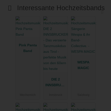
Interessante Hochzeitsbands
Pink Panta
Band
WESPA
MAGIC
DIE 2
INNSBRUCK
ER - Das
Mechernich
Innsbruck
Salzburg
versierte
Tanzmusikd
uo aus Tirol