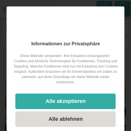
Menu
Hochzeitsband
in Limbiate
1
Filtern
Karte
Nähe
Sortieren
Informationen zur Privatsphäre
60
Diese Website verwendet - Ihre Erlaubnis vorausgesetzt -
Cookies und ähnliche Technologien für Funktionen, Tracking und
Suchradius:
Targeting. Manche Funktionen sind nur mit Erlaubnis von Cookies
möglich. Außerdem brauchen wir Ihr Einverständnis um Daten zu
1
Hochzeitsband
in Limbiate
und 0 in Umgebung
sammeln, auf derer Grundlage wir diese Website weiter
verbessern.
Alle akzeptieren
Alle ablehnen