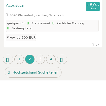
Acoustica
1 Bew.
9020 Klagenfurt , Kärnten, Österreich
Standesamt
kirchliche Trauung
geeignet für:
Sektempfang
Gage:
ab 500 EUR
97
1
2
3
4
Hochzeitsband Suche teilen