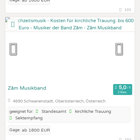
Gage:
ab 1600 EUR
103
Zåm Musikband
2 Bew.
4690 Schwanenstadt, Oberösterreich, Österreich
Standesamt
kirchliche Trauung
geeignet für:
Sektempfang
Gage:
ab 1800 EUR
102