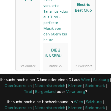
Electric
Beat Club
DIE 2
INNSBRUCK
ER - Das
Steiermark
Innsbruck
Purkersdorf
versierte
Tanzmusikd
uo aus Tirol
Ihr sucht noch einer DJane oder einen DJ aus
Wien
|
Salzburg
|
- perfekte
Oberösterreich
|
Niederösterreich
|
Kärnten
|
Steiermark
|
Musik von
Tirol
|
Burgenland
oder
Vorarlberg
?
den 60ern
Ihr sucht noch eine Hochzeitsband in
Wien
|
Salzburg
|
bis heute
Oberösterreich
|
Niederösterreich
|
Kärnten
|
Steiermark
|