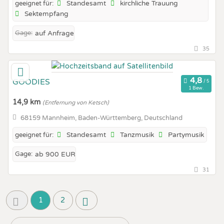
Standesamt
kirchliche Trauung
geeignet für:
Sektempfang
Gage:
auf Anfrage
35
GOODIES
1 Bew.
14,9 km
(Entfernung von Ketsch)
68159 Mannheim, Baden-Württemberg, Deutschland
Standesamt
Tanzmusik
Partymusik
geeignet für:
Gage:
ab 900 EUR
31
1
2