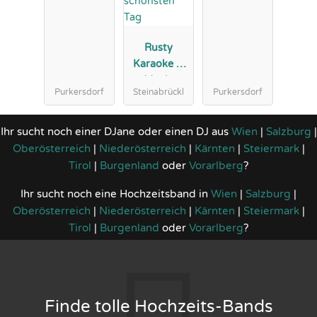
Rusty
Karaoke &
Music
Purkersdorf
Steinabrückl
Purkersdorf
Entertainme
nt Premium
Hochzeits-
Ihr sucht noch einer DJane oder einen DJ aus
Wien
|
Salzburg
|
DJ für Ihren
Oberösterreich
|
Niederösterreich
|
Kärnten
|
Steiermark
|
schönsten
Tirol
|
Burgenland
oder
Vorarlberg
?
Tag
Ihr sucht noch eine Hochzeitsband in
Wien
|
Salzburg
|
Oberösterreich
|
Niederösterreich
|
Kärnten
|
Steiermark
|
Tirol
|
Burgenland
oder
Vorarlberg
?
Finde tolle Hochzeits-Bands