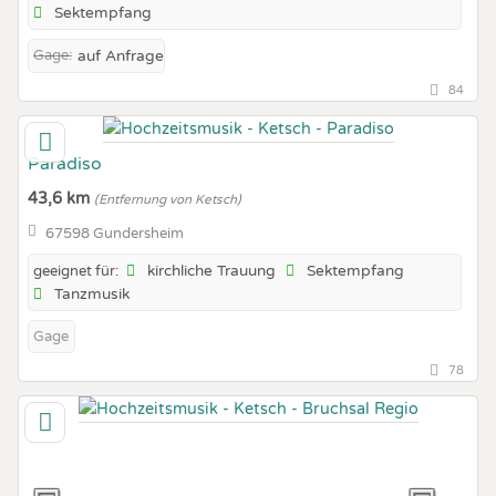
Sektempfang
Gage:
auf Anfrage
84
Paradiso
43,6 km
(Entfernung von Ketsch)
67598 Gundersheim
kirchliche Trauung
Sektempfang
geeignet für:
Tanzmusik
Gage
78