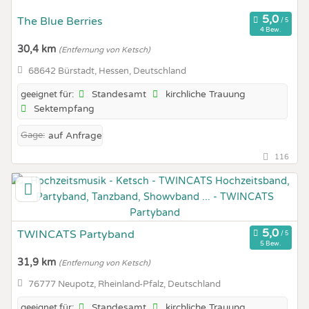
The Blue Berries
4 Bew.
30,4 km
(Entfernung von Ketsch)
68642 Bürstadt, Hessen, Deutschland
Standesamt
kirchliche Trauung
geeignet für:
Sektempfang
Gage:
auf Anfrage
116
TWINCATS Partyband
5 Bew.
31,9 km
(Entfernung von Ketsch)
76777 Neupotz, Rheinland-Pfalz, Deutschland
Standesamt
kirchliche Trauung
geeignet für: