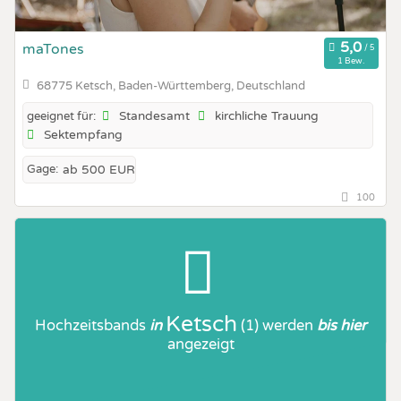
maTones
1 Bew.
68775 Ketsch, Baden-Württemberg, Deutschland
Standesamt
kirchliche Trauung
geeignet für:
Sektempfang
Gage:
ab 500 EUR
100
Ketsch
Hochzeitsbands
in
(1)
werden
bis hier
angezeigt