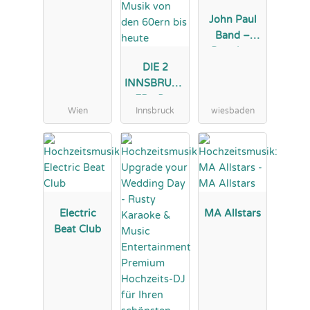
John Paul
Band –
Premium
DIE 2
Hochzeitsba
INNSBRUCK
nd &
ER - Das
Eventband
Wien
Innsbruck
wiesbaden
versierte
Tanzmusikd
uo aus Tirol
- perfekte
Musik von
den 60ern
bis heute
Electric
MA Allstars
Beat Club