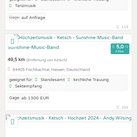
Tanzmusik
Gage:
auf Anfrage
113
Sunshine-Music-Band
2 Bew.
49,5 km
(Entfernung von Ketsch)
64405 Fischbachtal, Hessen, Deutschland
Standesamt
kirchliche Trauung
geeignet für:
Sektempfang
Gage:
ab 1300 EUR
103