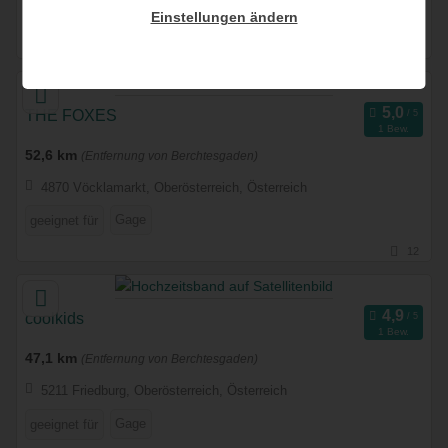
Gage
Einstellungen ändern
geeignet für
14
THE FOXES
1 Bew.
52,6 km
(Entfernung von Berchtesgaden)
4870 Vöcklamarkt, Oberösterreich, Österreich
Gage
geeignet für
12
coolkids
1 Bew.
47,1 km
(Entfernung von Berchtesgaden)
5211 Friedburg, Oberösterreich, Österreich
Gage
geeignet für