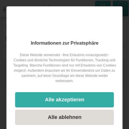
Menu
Hochzeitsband
in
Berchtesgaden
Informationen zur Privatsphäre
1
Filtern
Karte
Nähe
Sortieren
Diese Website verwendet - Ihre Erlaubnis vorausgesetzt -
Cookies und ähnliche Technologien für Funktionen, Tracking und
Targeting. Manche Funktionen sind nur mit Erlaubnis von Cookies
60
möglich. Außerdem brauchen wir Ihr Einverständnis um Daten zu
Suchradius:
sammeln, auf derer Grundlage wir diese Website weiter
verbessern.
1
Hochzeitsband
in Berchtesgaden
und 57 in Umgebung
Alle akzeptieren
RONDSTOA
1 Bew.
39 km
(Entfernung von Berchtesgaden)
Alle ablehnen
5203 Köstendorf, Salzburg, Österreich