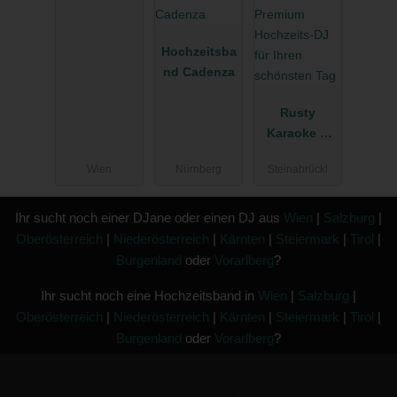
Hochzeitsba
nd Cadenza
Rusty
Karaoke &
Music
Wien
Nürnberg
Steinabrückl
Entertainme
nt Premium
Hochzeits-
Ihr sucht noch einer DJane oder einen DJ aus
Wien
|
Salzburg
|
DJ für Ihren
Oberösterreich
|
Niederösterreich
|
Kärnten
|
Steiermark
|
Tirol
|
schönsten
Burgenland
oder
Vorarlberg
?
Tag
Ihr sucht noch eine Hochzeitsband in
Wien
|
Salzburg
|
Oberösterreich
|
Niederösterreich
|
Kärnten
|
Steiermark
|
Tirol
|
Burgenland
oder
Vorarlberg
?