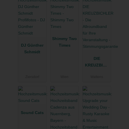
Shimmy Two
DJ Günther
Times
Schmidt
DIE
KREUZBICH
LER - Die
Ziersdorf
Wien
Wattens
Allroundban
d für Ihre
Veranstaltun
g -
Stimmungsg
arantie
Sound Cats