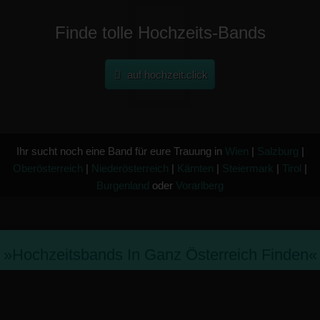
Finde tolle Hochzeits-Bands
auf hochzeit.click
Ihr sucht noch eine Band für eure Trauung in
Wien
|
Salzburg
|
Oberösterreich
|
Niederösterreich
|
Kärnten
|
Steiermark
|
Tirol
|
Burgenland
oder
Vorarlberg
»hochzeitsbands In Ganz Österreich Finden«