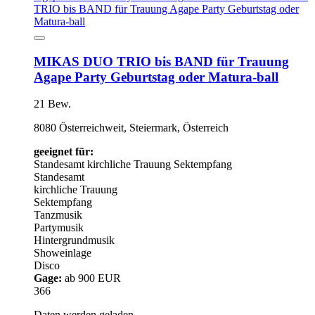
MIKAS DUO TRIO bis BAND für Trauung
Agape Party Geburtstag oder Matura-ball
21 Bew.
8080 Österreichweit, Steiermark, Österreich
geeignet für:
Standesamt
kirchliche Trauung
Sektempfang
Standesamt
kirchliche Trauung
Sektempfang
Tanzmusik
Partymusik
Hintergrundmusik
Showeinlage
Disco
Gage:
ab 900 EUR
366
Daten werden geladen...