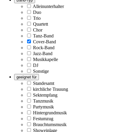
Band-Typ
Alleinunterhalter
Duo
Trio
Quartett
Chor
Tanz-Band
Cover-Band
Rock-Band
Jazz-Band
Musikkapelle
DJ
Sonstige
geeignet für
Standesamt
kirchliche Trauung
Sektempfang
Tanzmusik
Partymusik
Hintergrundmusik
Festumzug
Brauchtumsmusik
Showeinlage