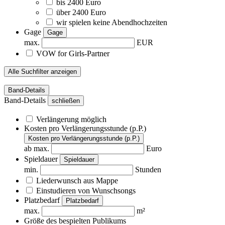
bis 2400 Euro
über 2400 Euro
wir spielen keine Abendhochzeiten
Gage
Gage
max.
EUR
VOW for Girls-Partner
Alle Suchfilter anzeigen
Band-Details
Band-Details
schließen
Verlängerung
möglich
Kosten pro Verlängerungsstunde (p.P.)
Kosten pro Verlängerungsstunde (p.P.)
ab max.
Euro
Spieldauer
Spieldauer
min.
Stunden
Liederwunsch aus Mappe
Einstudieren von Wunschsongs
Platzbedarf
Platzbedarf
max.
m²
Größe des bespielten Publikums