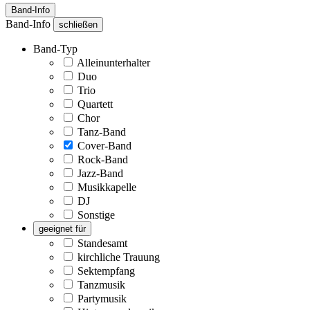
Band-Info
Band-Info
schließen
Band-Typ
Alleinunterhalter
Duo
Trio
Quartett
Chor
Tanz-Band
Cover-Band
Rock-Band
Jazz-Band
Musikkapelle
DJ
Sonstige
geeignet für
Standesamt
kirchliche Trauung
Sektempfang
Tanzmusik
Partymusik