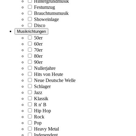
Hintergrundmusik
Festumzug
Brauchtumsmusik
Showeinlage
Disco
Musikrichtungen
50er
60er
70er
80er
90er
Nullerjahre
Hits von Heute
Neue Deutsche Welle
Schlager
Jazz
Klassik
R n' B
Hip Hop
Rock
Pop
Heavy Metal
Independent