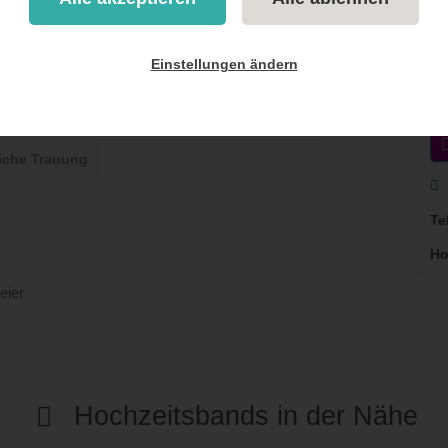
Einstellungen ändern
Sektempfang
Gage
Musikrichtungen:
Jazz
K
uer
Band-Typ:
Duo
Trio
Quartett
liche Trauung
Te
Ho
eier
Hochzeitsbands in der Nähe