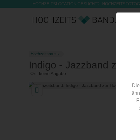
HOCHZEITSLOCATION GESUCHT?
HOCHZEITSFOTOG
Hochzeitsmusik
Indigo - Jazzband zur Ho
Ort: keine Angabe
Die
ähn
F