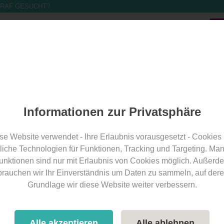
RAF GESUCHT?
Band finden
Band eintragen
Für Bands
Über Uns
Ba
chzeit
Informationen zur Privatsphäre
se Website verwendet - Ihre Erlaubnis vorausgesetzt - Cookies
Leider hat der Betreiber keine
liche Technologien für Funktionen, Tracking und Targeting. Ma
Koordinaten hinterlegt.
unktionen sind nur mit Erlaubnis von Cookies möglich. Außerd
brauchen wir Ihr Einverständnis um Daten zu sammeln, auf dere
Grundlage wir diese Website weiter verbessern.
Alle akzeptieren
Alle ablehnen