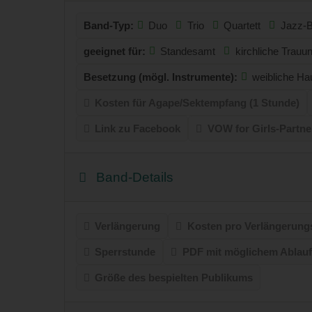
Band-Typ:
Duo
Trio
Quartett
Jazz-
geeignet für:
Standesamt
kirchliche Trauu
Besetzung (mögl. Instrumente):
weibliche H
Kosten für Agape/Sektempfang (1 Stunde)
Link zu Facebook
VOW for Girls-Partne
Band-Details
Verlängerung
Kosten pro Verlängerungs
Sperrstunde
PDF mit möglichem Ablauf
Größe des bespielten Publikums