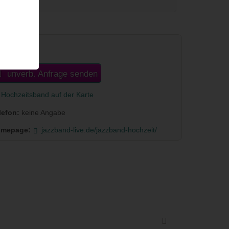
ontakt
unverb. Anfrage senden
Hochzeitsband auf der Karte
lefon:
keine Angabe
mepage:
jazzband-live.de/jazzband-hochzeit/