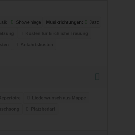
usik
Showeinlage
Musikrichtungen:
Jazz
etzung
Kosten für kirchliche Trauung
sten
Anfahrtskosten
Repertoire
Liederwunsch aus Mappe
unschsong
Platzbedarf