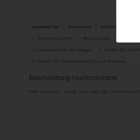
geeignet für:
Standesamt
kirchliche Trauung
Outdoor-Auftritt
Musikanlage
Spielda
Liederwunsch aus Mappe
Kosten für kirch
Kosten für Abendhochzeit (ca. 5 Stunden)
Beschreibung Hochzeitsband
Feier Live-Jazz, Swing, Soul und Latin zur Hochzeitsf