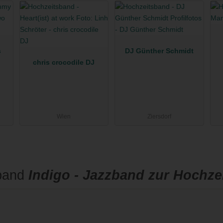
s
DJ Günther Schmidt
chris crocodile DJ
Wien
Ziersdorf
sband
Indigo - Jazzband zur Hochze