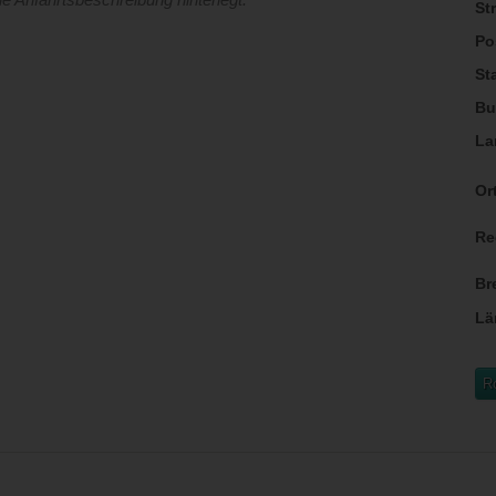
St
Po
St
Bu
La
Ort
Re
Br
Lä
R