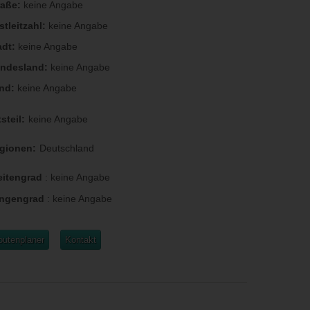
raße:
keine Angabe
stleitzahl:
keine Angabe
adt:
keine Angabe
ndesland:
keine Angabe
nd:
keine Angabe
steil:
keine Angabe
gionen:
Deutschland
eitengrad
:
keine Angabe
ngengrad
:
keine Angabe
outenplaner
Kontakt