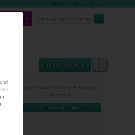
Hilfe
Hochzeitsband Login
nd ausgefallen
unverb. Anfrage senden
 und
 Geo-
Leider wurden noch keine Bewertungen
nche
abgegeben.
em
r
erste Bewertung abgeben