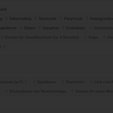
Band
ng
Sektempfang
Tanzmusik
Partymusik
Hintergrundm
auptstimme
Gitarre
Saxophon
Kontrabass
Stammbes
Kosten für Abendhochzeit (ca. 5 Stunden)
Gage
Ko
r
stunde (p.P.)
Spieldauer
Repertoire
Link zum 
Einstudieren von Wunschsongs
Kosten für einen W