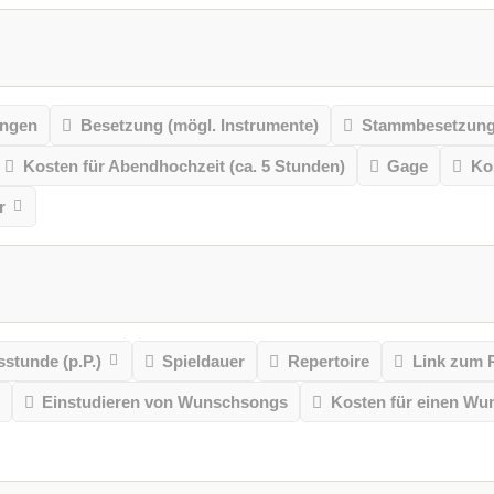
ungen
Besetzung (mögl. Instrumente)
Stammbesetzun
Kosten für Abendhochzeit (ca. 5 Stunden)
Gage
Ko
r
stunde (p.P.)
Spieldauer
Repertoire
Link zum 
Einstudieren von Wunschsongs
Kosten für einen W