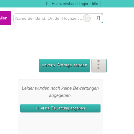
Hilfe
Hochzeitsband Login
llen
unverb. Anfrage senden
Leider wurden noch keine Bewertungen
abgegeben.
erste Bewertung abgeben