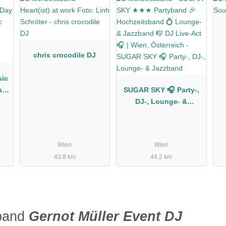
chris crocodile DJ
sic
ium
SUGAR SKY 🎧 Party-,
en
DJ-, Lounge- &
Jazzband
Wien
Wien
43.8 km
44.2 km
sband
Gernot Müller Event DJ