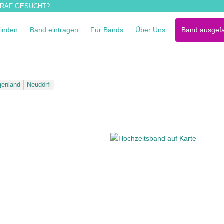
RAF GESUCHT?
finden
Band eintragen
Für Bands
Über Uns
Band ausgefa
genland
Neudörfl