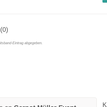
n
0
itsband-Eintrag abgegeben.
K