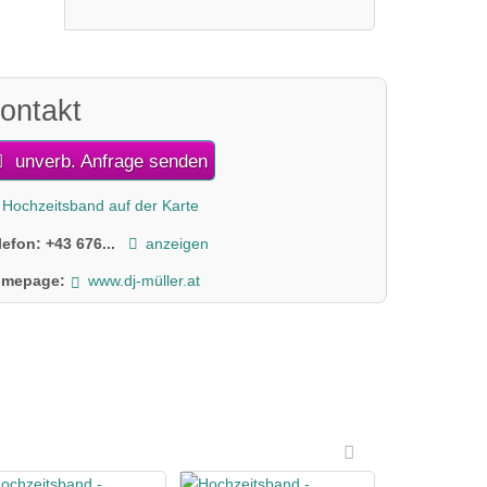
ontakt
unverb. Anfrage senden
Hochzeitsband auf der Karte
lefon:
+43 676...
anzeigen
mepage:
www.dj-müller.at