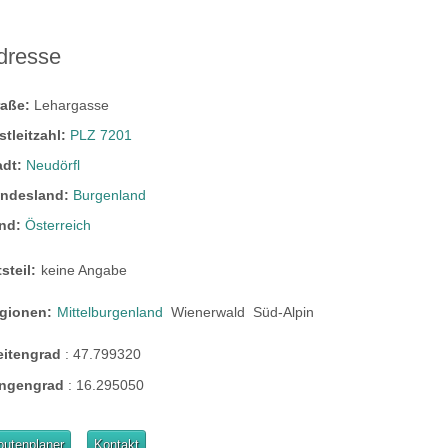
dresse
raße:
Lehargasse
stleitzahl:
PLZ 7201
adt:
Neudörfl
ndesland:
Burgenland
nd:
Österreich
steil:
keine Angabe
gionen:
Mittelburgenland
Wienerwald
Süd-Alpin
eitengrad
:
47.799320
ngengrad
:
16.295050
outenplaner
Kontakt