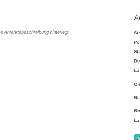
A
e Anfahrtsbeschreibung hinterlegt.
St
Po
St
Bu
La
Ort
Re
Br
Lä
R