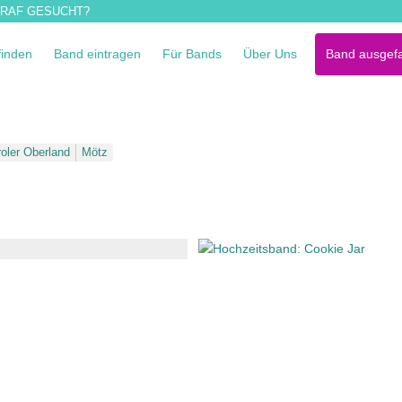
RAF GESUCHT?
finden
Band eintragen
Für Bands
Über Uns
Band ausgefa
roler Oberland
Mötz