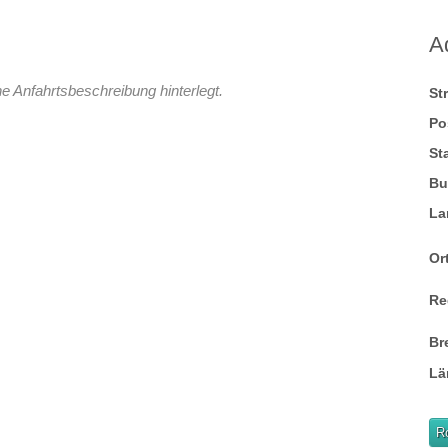
A
e Anfahrtsbeschreibung hinterlegt.
St
Po
St
Bu
La
Ort
Re
Br
Lä
R