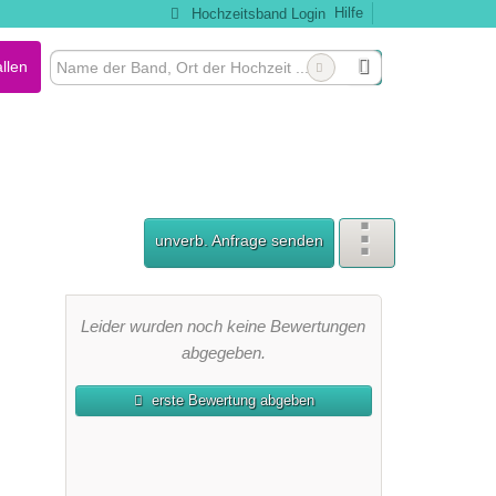
Hilfe
Hochzeitsband Login
llen
unverb. Anfrage senden
Leider wurden noch keine Bewertungen
abgegeben.
erste Bewertung abgeben