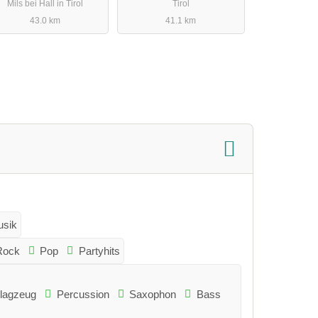
Mils bei Hall in Tirol
Tirol
43.0 km
41.1 km
usik
Rock
Pop
Partyhits
lagzeug
Percussion
Saxophon
Bass