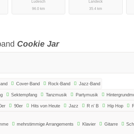
Ludesch
Landeck
e
96.0 km
35.4 km
sband
Cookie Jar
Band
Cover-Band
Rock-Band
Jazz-Band
ng
Sektempfang
Tanzmusik
Partymusik
Hintergrundm
0er
90er
Hits von Heute
Jazz
R n' B
Hip Hop
imme
mehrstimmige Arrangements
Klavier
Gitarre
Sch