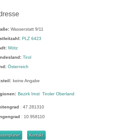
dresse
raße:
Wasserstatt 9/11
stleitzahl:
PLZ 6423
adt:
Mötz
ndesland:
Tirol
nd:
Österreich
steil:
keine Angabe
gionen:
Bezirk Imst
Tiroler Oberland
eitengrad
:
47.281310
ngengrad
:
10.958110
outenplaner
Kontakt