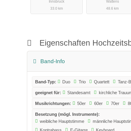
Innsbruck
Wattens
- perfekte Musik von
Stimmungsgaranti
33.0 km
48.6 km
den 60ern bis heute
Eigenschaften Hochzeit
Band-Info
Band-Typ:
Duo
Trio
Quartett
Tanz-
geeignet für:
Standesamt
kirchliche Trauu
Musikrichtungen:
50er
60er
70er
8
Besetzung (mögl. Instrumente):
weibliche Hauptstimme
männliche Hauptst
Kontrabass
E-Gitarre
Keyboard