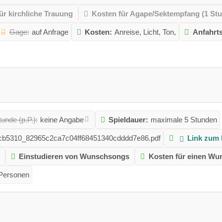
ür kirchliche Trauung
Kosten für Agape/Sektempfang (1 St
Gage:
auf Anfrage
Kosten:
Anreise, Licht, Ton,
Anfahrt
unde (p.P.):
keine Angabe
Spieldauer:
maximale 5 Stunden
ugd/cb5310_82965c2ca7c04ff68451340cdddd7e86.pdf
Link zum 
Einstudieren von Wunschsongs
Kosten für einen Wu
 Personen