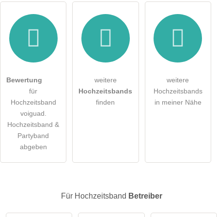
Hiermit akzeptiere ich die
AGB
.
Bewertung
weitere
weitere
für
Hochzeitsbands
Hochzeitsbands
Die
Datenschutzerklärung
habe ich zur Kenntnis genommen.
Hochzeitsband
finden
in meiner Nähe
voiguad.
öffentliche Frage stellen
Abbrechen
Hochzeitsband &
Partyband
Hinweis:
Bitte beachten Sie, öffentliche Fragen sind
für alle
abgeben
Besucher sichtbar
.
Klicken Sie hier um eine
individuelle Frage
an den
Hochzeitsband-Eintrag zu stellen
.
Für Hochzeitsband
Betreiber