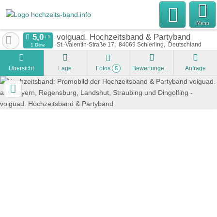
Menu
voiguad. Hochzeitsband & Partyband
St.-Valentin-Straße 17
84069
Schierling
Deutschland
1 Bew.
Übersicht
Lage
Fotos
Bewertungen
Anfrage
5