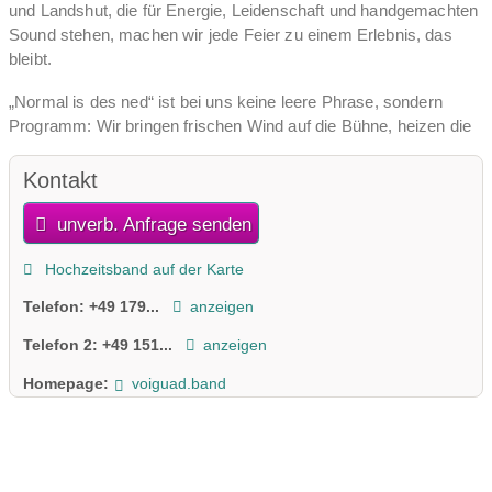
und Landshut, die für Energie, Leidenschaft und handgemachten
Sound stehen, machen wir jede Feier zu einem Erlebnis, das
bleibt.
„Normal is des ned“ ist bei uns keine leere Phrase, sondern
Programm: Wir bringen frischen Wind auf die Bühne, heizen die
Tanzfläche so richtig an und sorgen dafür, dass eure Gäste noch
lange von dieser Nacht reden. Egal ob ihr eine große Party plant
Kontakt
oder den schönsten Tag eures Lebens musikalisch
unverb. Anfrage senden
unvergesslich machen wollt – wir liefern den Soundtrack für
Gänsehaut, Leichtigkeit und richtig gutes Feiern.
Hochzeitsband auf der Karte
Bereit für eine Nacht, die hängen bleibt?
Telefon:
+49 179...
anzeigen
Dann lasst uns eure Story in Musik verwandeln.
Telefon 2:
+49 151...
anzeigen
Homepage:
voiguad.band