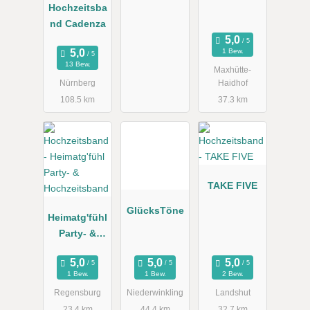
Hochzeitsba
nd Cadenza
1 Bew.
13 Bew.
Maxhütte-
Nürnberg
Haidhof
108.5 km
37.3 km
TAKE FIVE
GlücksTöne
Heimatg'fühl
Party- &
Hochzeitsba
nd
1 Bew.
1 Bew.
2 Bew.
Regensburg
Niederwinkling
Landshut
23.4 km
44.4 km
32.7 km