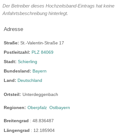
Der Betreiber dieses Hochzeitsband-Eintrags hat keine
bis 150km inklusive, darüber hinaus 30 Cent je km und
Anfahrtsbeschreibung hinterlegt.
Musiker
Link zu Facebook
VOW for Girls-Partner
Adresse
Straße:
St.-Valentin-Straße 17
Postleitzahl:
PLZ 84069
Stadt:
Schierling
Bundesland:
Bayern
Land:
Deutschland
Ortsteil:
Unterdeggenbach
Regionen:
Oberpfalz
Ostbayern
Breitengrad
:
48.836487
Längengrad
:
12.185904