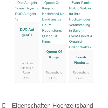
DUO Auf
geht´s
Queen Of
Kings
Event-
Pianist &
Landkreis
Altötting &
Organist
Regen
Regensburg
Regensburg
Philipp
54.2 km
21.7 km
22.4 km
Watzek
Eigenschaften Hochzeitsband