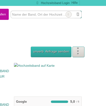
Hilfe
Hochzeitsband Login
llen
unverb. Anfrage senden
5,0
Google