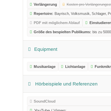
Verlängerung
Kosten pro Verlängerungsst
Repertoire:
Bayrisch, Volksmusik, Schlager, P
PDF mit möglichem Ablauf
Einstudier
Größe des bespielten Publikums:
bis zu 500
Equipment
Musikanlage
Lichtanlage
Funkmikr
Hörbeispiele und Referenzen
SoundCloud
YouTube / Vimeo: