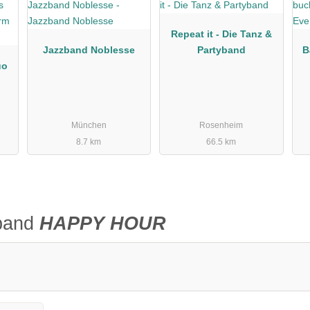
Repeat it - Die Tanz &
Jazzband Noblesse
Partyband
B
uo
München
Rosenheim
8.7 km
66.5 km
sband
HAPPY HOUR