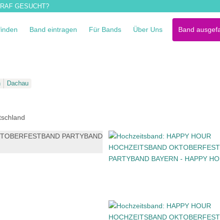
RAF GESUCHT?
finden
Band eintragen
Für Bands
Über Uns
Band ausgefa
n
Dachau
tschland