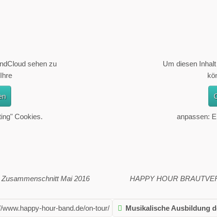
undCloud sehen zu
Um diesen Inhal
Ihre
kö
en
C
ting" Cookies.
anpassen: Er
usammenschnitt Mai 2016
HAPPY HOUR BRAUTVERZI
://www.happy-hour-band.de/on-tour/
Musikalische Ausbildung d