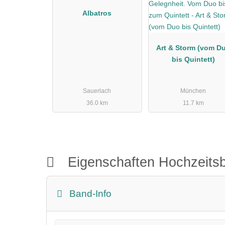
Albatros
Art & Storm (vom D
bis Quintett)
Sauerlach
München
36.0 km
11.7 km
Eigenschaften Hochzeit
Band-Info