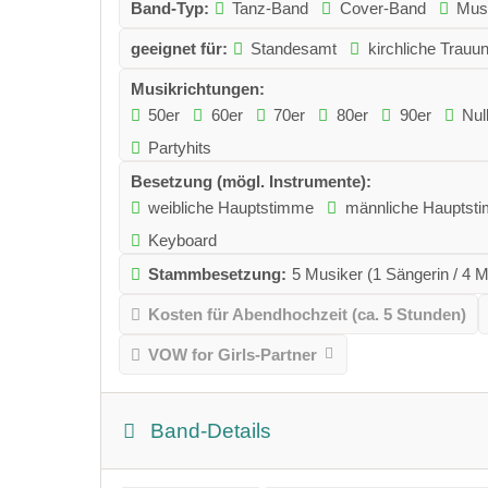
Band-Typ:
Tanz-Band
Cover-Band
Musi
geeignet für:
Standesamt
kirchliche Trauu
Musikrichtungen:
50er
60er
70er
80er
90er
Nul
Partyhits
Besetzung (mögl. Instrumente):
weibliche Hauptstimme
männliche Hauptst
Keyboard
Stammbesetzung:
5 Musiker (1 Sängerin / 4 
Kosten für Abendhochzeit (ca. 5 Stunden)
VOW for Girls-Partner
Band-Details