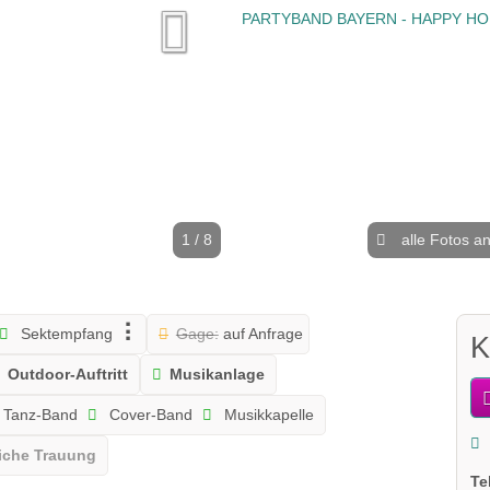
1 / 8
alle Fotos a
Sektempfang
Gage:
auf Anfrage
K
Outdoor-Auftritt
Musikanlage
Tanz-Band
Cover-Band
Musikkapelle
liche Trauung
Te