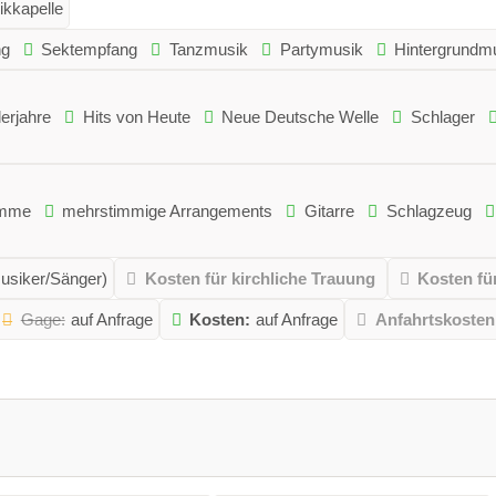
kkapelle
ng
Sektempfang
Tanzmusik
Partymusik
Hintergrundm
lerjahre
Hits von Heute
Neue Deutsche Welle
Schlager
imme
mehrstimmige Arrangements
Gitarre
Schlagzeug
Musiker/Sänger)
Kosten für kirchliche Trauung
Kosten fü
Gage:
auf Anfrage
Kosten:
auf Anfrage
Anfahrtskosten